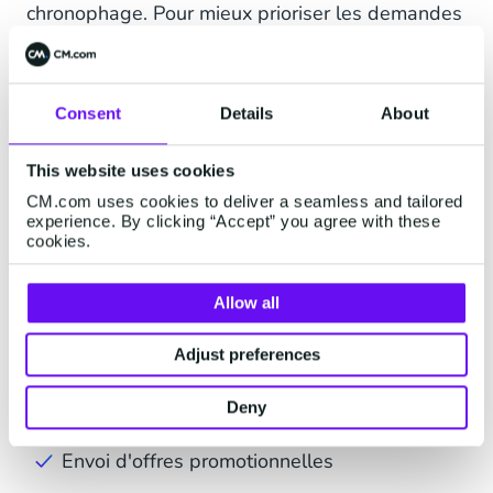
chronophage. Pour mieux prioriser les demandes
et permettre aux agents de se concentrer sur les
dossiers les plus complexes, il est important
d'adopter une
solution de service client
Consent
Details
About
évolutive
, qui vous donne une vue d'ensemble
sur toutes les demandes en cours et accès à
This website uses cookies
toutes les données nécessaires pour apporter
CM.com uses cookies to deliver a seamless and tailored
des réponses pertinentes.
experience. By clicking “Accept” you agree with these
L'automatisation
peut aussi vous aider à qualifier
cookies.
les demandes des clients et à traîter les plus
fréquentes 24/7, sans intervention humaine.
Allow all
Renouvellement/résiliation d'abonnement
Adjust preferences
Changement de contrat
Deny
Envoi d'offres promotionnelles