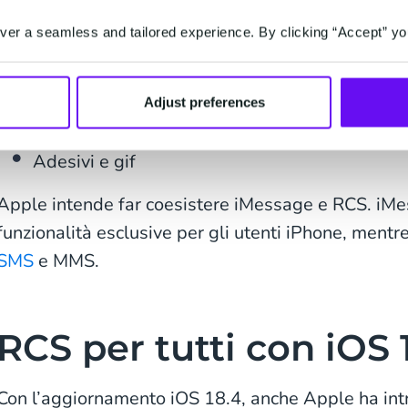
Chat di gruppo
er a seamless and tailored experience. By clicking “Accept” yo
Conferme di lettura
Adjust preferences
Condivisione di contenuti multimediali ad alta
Adesivi e gif
Apple intende far coesistere iMessage e RCS. iMe
funzionalità esclusive per gli utenti iPhone, mentr
SMS
e MMS.
RCS per tutti con iOS 
Con l’aggiornamento iOS 18.4, anche Apple ha int