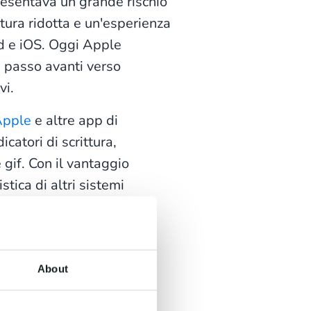
resentava un grande rischio
tura ridotta e un'esperienza
id e iOS. Oggi Apple
e passo avanti verso
vi.
Apple
e altre app di
icatori di scrittura,
 gif. Con il vantaggio
stica di altri sistemi
i utenti e colmando le
fica che gli utenti che
About
ssono ora beneficiare di