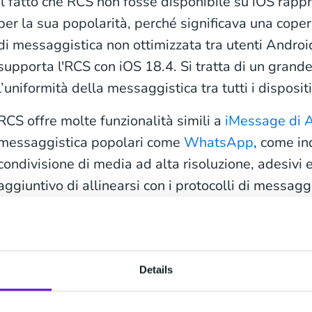
Il fatto che RCS non fosse disponibile su iOS rapp
per la sua popolarità, perché significava una coper
di messaggistica non ottimizzata tra utenti Andro
supporta l'RCS con iOS 18.4. Si tratta di un grand
l’uniformità della messaggistica tra tutti i dispositi
RCS offre molte funzionalità simili a
iMessage di 
messaggistica popolari come
WhatsApp
, come ind
condivisione di media ad alta risoluzione, adesivi e
aggiuntivo di allinearsi con i protocolli di messaggi
operativi, uniformando il modo di comunicare degl
distanze tra le interazioni di iPhone e Android.
Il supporto di Apple a RCS sui suoi dispositivi signi
Details
inviano messaggi tra iPhone e telefoni Android po
funzionalità come: