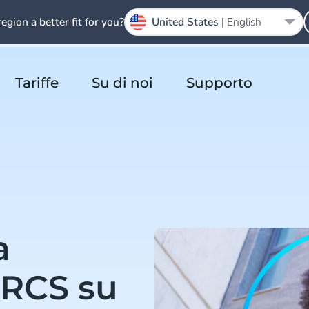
region a better fit for you?
United States |
English
Tariffe
Su di noi
Supporto
a
 RCS su