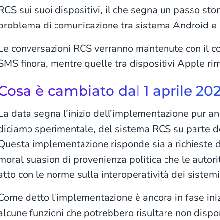
RCS sui suoi dispositivi, il che segna un passo stori
problema di comunicazione tra sistema Android e
Le conversazioni RCS verranno mantenute con il col
SMS finora, mentre quelle tra dispositivi Apple ri
Cosa è cambiato dal 1 aprile 20
La data segna l’inizio dell’implementazione pur anc
diciamo sperimentale, del sistema RCS su parte dei
Questa implementazione risponde sia a richieste del
moral suasion di provenienza politica che le auto
atto con le norme sulla interoperatività dei sistemi
Come detto l’implementazione è ancora in fase iniz
alcune funzioni che potrebbero risultare non dispo