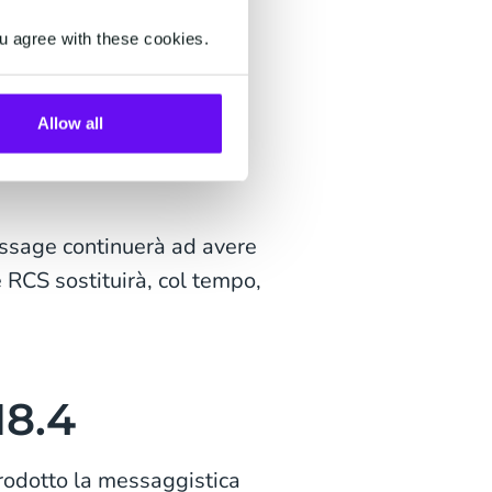
u agree with these cookies.
Allow all
 risoluzione
ssage continuerà ad avere
e RCS sostituirà, col tempo,
18.4
rodotto la messaggistica