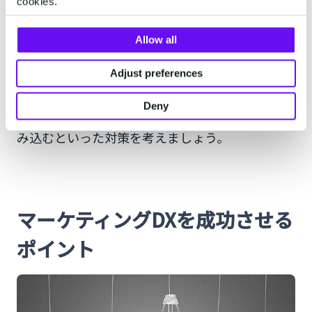
cookies.
そのため、マーケティングDX推進に当たっては業
務が複雑化しないよう、既存のシステムとの相性
Allow all
や使いやすさを重視したうえでのITツールの選択
が必要です。
Adjust preferences
既存のシステムとの互換性があるものや紐づけが
Deny
できるITツールの選択を行い、自動変換機能を組
み込むといった対策を考えましょう。
マーケティングDXを成功させる
ポイント