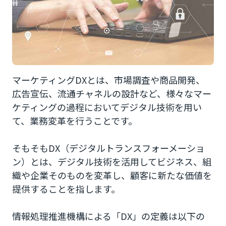
データに基づいた客観的な判断ができる
顧客体験が向上する
新たなサービスやビジネスモデルの構築につな
がる
マーケティングDXとは、市場調査や商品開発、
マーケティングDX推進の課題
広告宣伝、流通チャネルの設計など、様々なマー
ケティングの過程においてデジタル技術を用い
人材不足
て、業務変革を行うことです。
マーケティング業務の複雑化
そもそもDX（デジタルトランスフォーメーショ
マーケティングDXを成功させるポイント
ン）とは、デジタル技術を活用してビジネス、組
織や企業そのものを変革し、顧客に新たな価値を
経営層によるコミットメント
提供することを指します。
ミッション／目的の浸透
情報処理推進機構による「DX」の定義は以下の
顧客視点での顧客体験の向上