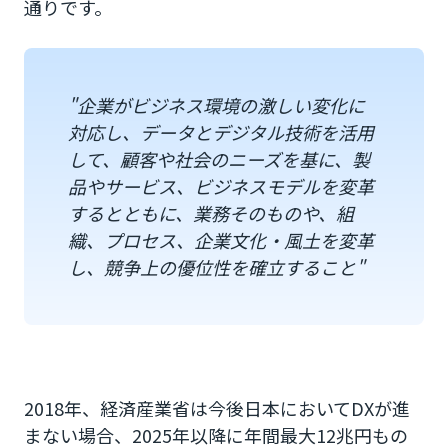
通りです。
外部パートナーとの連携
効率的に社内で始めることができるツールを利
用
"企業がビジネス環境の激しい変化に
対応し、データとデジタル技術を活用
マーケティングDXの成功事例
して、顧客や社会のニーズを基に、製
品やサービス、ビジネスモデルを変革
江崎グリコ株式会社
するとともに、業務そのものや、組
JTB
織、プロセス、企業文化・風土を変革
し、競争上の優位性を確立すること"
日本コカ・コーラ
U.S.M.H
まとめ
2018年、経済産業省は今後日本においてDXが進
まない場合、2025年以降に年間最大12兆円もの