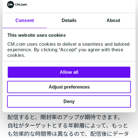
メルマガをより多くの顧客に読んでもらうには、
配信時間に配慮します。一般的に、メルマガの開
Consent
Details
About
封率は火曜日から金曜日の平日、時間帯は12時台
と22時台が高いとされています。
This website uses cookies
CM.com uses cookies to deliver a seamless and tailored
月曜日は週明けでほかの曜日よりも忙しい方が多
experience. By clicking “Accept” you agree with these
cookies.
く、週末は休日なのでメール自体を確認しない方
が多いからです。12時台は昼休憩、22時台は就寝
Allow all
前なので、時間の余裕があるというのも開封率が
高い理由でしょう。
Adjust preferences
また、ターゲットの年齢層に合わせて、配信時間
を決めるのもポイントです。若い年齢層であれば
Deny
20時以降に、高齢者の場合は午前中にメルマガを
配信すると、開封率のアップが期待できます。
自社がターゲットとする年齢層によって、もっと
も効果的な時間帯は異なるので、配信後にデータ