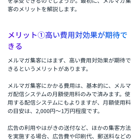
を享受できるのでしょうか。最初に、メルマガ集
客のメリットを解説します。
コツ⑤ステップメールを活用する
効果的なメルマガ集客には CM.comのメール配信
システムを利用しよう
メリット①高い費用対効果が期待で
きる
メルマガ集客を実施すると幅広い年齢層へのアプ
ローチと高い費用対効果が期待できる
メルマガ集客にはまず、高い費用対効果が期待で
きるというメリットがあります。
メルマガ集客にかかる費用は、基本的に、メルマ
ガ配信システムの月額使用料のみで済みます。使
用する配信システムにもよりますが、月額使用料
の目安は、2,000円～1万円程度です。
広告の利用やはがきの送付など、ほかの集客方法
を実施する場合、広告費や印刷代、郵送料などの