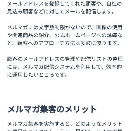
メールアドレスを登録してくれた顧客や、自社の
メリット③配信後にデータを分析できる
見込み顧客などに対してメールを配信します。
メルマガ集客のデメリット
メルマガには文字数制限がないので、画像の使用
デメリット①すぐに読まれないリスクがある
や関連商品の紹介、公式ホームページへの誘導な
デメリット②迷惑メールとして認識される
ど、顧客へのアプローチ方法は多岐に渡ります。
デメリット③配信内容に悩まされる
顧客のメールアドレスの管理や配信リストの整理
には、メルマガ配信システムを利用して、効率的
メルマガ集客の始め方
に運用したいところです。
メルマガ集客のコツ
コツ①配信時間に配慮する
コツ②興味を引くようなタイトルをつける
メルマガ集客のメリット
コツ③顧客に寄り添った内容で書く
メルマガ集客を実施すると、どのようなメリット
コツ④配信するターゲットをセグメントする