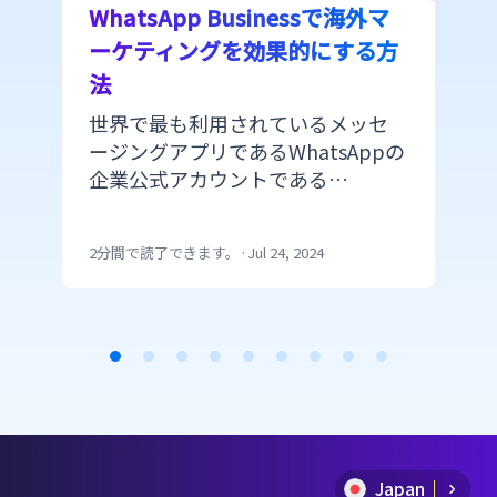
WhatsApp Businessで海外マ
ーケティングを効果的にする方
法
世界で最も利用されているメッセ
ージングアプリであるWhatsAppの
企業公式アカウントである
WhatsApp Businessをマーケティ
ングで活用する際に顧客とのコミ
たい
2分間で読了できます。
·
Jul 24, 2024
ュニケーションを強化し、マーケ
ティング効果を上げる機能をご紹
介。
Item
1
of
Japan