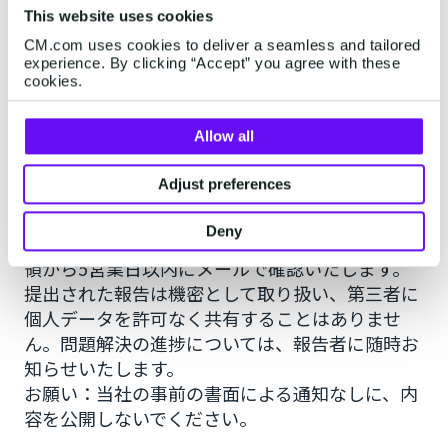
弱性を報告したり、CM.comのウェブサイトやサ
This website uses cookies
ービスに関するセキュリティの懸念をお持ちの場
CM.com uses cookies to deliver a seamless and tailored
experience. By clicking “Accept” you agree with these
合は、security@cm.comまで（英語のみ）メー
cookies.
ルをお送りください。顧客の方々は、support-
jp@cm.comにもリクエストをお寄せいただけま
Allow all
す。
サポートチームとセキュリティ専門家のチーム
Adjust preferences
が、提出された内容を調査します。発見を再現し
やすくするために、再現手順や証明概念も含めて
Deny
いただけると助かります。提出された報告は、受
領から5営業日以内にメールで確認いたします。
提出された報告は機密として取り扱い、第三者に
個人データを許可なく共有することはありませ
ん。問題解決の進捗については、報告者に随時お
知らせいたします。
お願い：当社の事前の書面による通知なしに、内
容を公開しないでください。