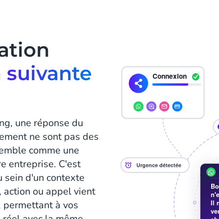
ation
a suivante
ing, une réponse du
iement ne sont pas des
'ensemble comme une
e entreprise. C'est
u sein d'un contexte
action ou appel vient
, permettant à vos
s réel avec la même