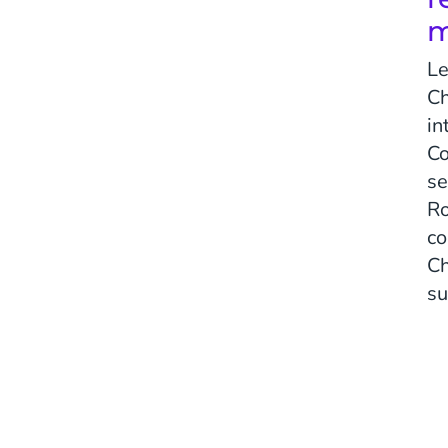
m
Le
Ch
in
Co
se
Ro
co
Ch
su