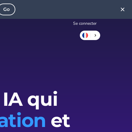
Go
Se connecter
 IA qui
ation
et