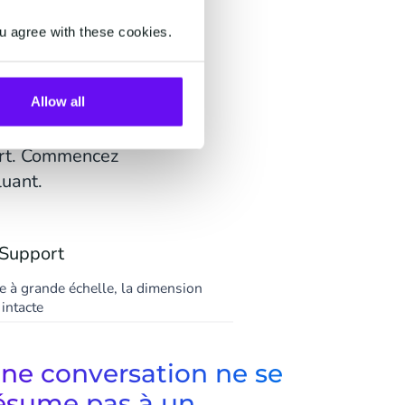
u agree with these cookies.
nt.
 appuyées sur un
Allow all
 la même
sert. Commencez
luant.
Support
ce à grande échelle, la dimension
intacte
ne conversation ne se
ésume pas à un