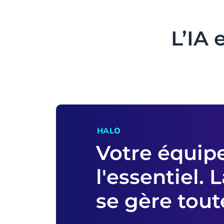
L’IA 
HALO
Votre équip
l'essentiel. 
se gère tout