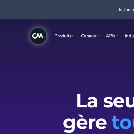
Is this 
Produits
Canaux
APIs
Indu
La seu
gère
to