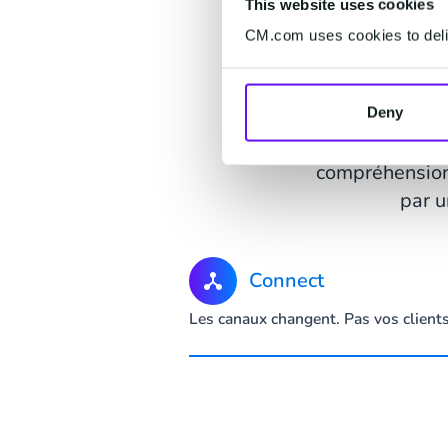
This website uses cookies
CM.com uses cookies to deliv
Tr
Une suite pour 
Deny
même co
compréhension,
par u
Connect
Les canaux changent. Pas vos client