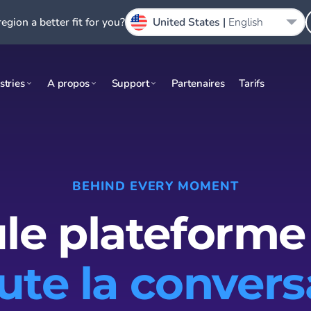
region a better fit for you?
United States |
English
stries
A propos
Support
Partenaires
Tarifs
BEHIND EVERY MOMENT
le plateforme
ute la convers