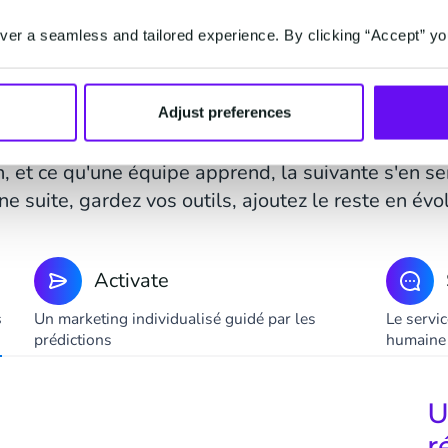
LA PLATEFORME
er a seamless and tailored experience. By clicking “Accept” yo
ois suites, un seul clie
chaque équipe en contact avec vos clients, toutes
Adjust preferences
ntexte client : vos équipes et votre IA partagent
 et ce qu'une équipe apprend, la suivante s'en 
ne suite, gardez vos outils, ajoutez le reste en évo
Activate
s
Un marketing individualisé guidé par les
Le servi
prédictions
humaine 
U
r