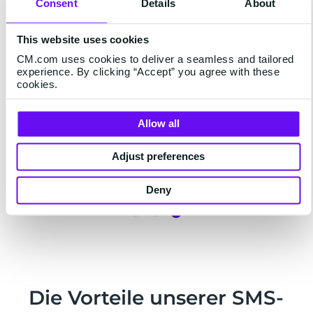
Consent
Details
About
den ConnectedDrive-Diensten von BMW.
Die globale Reichweite von CM.com
This website uses cookies
bedeutet, dass sie sich keine Gedanken
CM.com uses cookies to deliver a seamless and tailored
darüber machen müssen, welches
experience. By clicking “Accept” you agree with these
Routing- oder Mobilfunknetz sie nutzen
cookies.
müssen; CM.com kümmert sich mit dem
SMS-Gateway darum.
Allow all
”
Adjust preferences
BMW Group
Deny
Item
3
of
3
Die Vorteile unserer SMS-