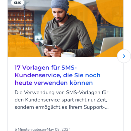
SMS
17 Vorlagen für SMS-
Kundenservice, die Sie noch
heute verwenden können
Die Verwendung von SMS-Vorlagen für
den Kundenservice spart nicht nur Zeit,
sondern ermöglicht es Ihrem Support-
Team auch, mit nur wenigen Klicks
personalisierte, markengerechte
Mitteilungen zu erstellen. Heute stellen
5 Minuten gelesen
·
May 08, 2024