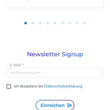
wir Ihnen Vorlagen für geschäftliche
Textnachrichten vor, die Sie verwenden
können, um Ihren Kunden schnell die
gewünschten Informationen zukommen zu
lassen.
Item
1
of
9
Newsletter Signup
E-Mail
*
Ich akzeptiere die
Datenschutzerklärung
Einreichen