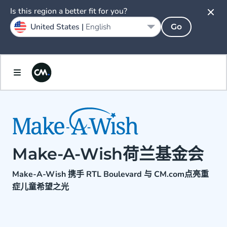
Is this region a better fit for you?
United States |
English
Go
Make-A-Wish荷兰基金会
Make-A-Wish 携手 RTL Boulevard 与 CM.com点亮重
症儿童希望之光