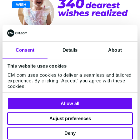
贴心的活动设计和专业的技术支
Consent
Details
About
持
This website uses cookies
CM.com uses cookies to deliver a seamless and tailored
Vos认为，Make-A-Wish荷兰基金会的成功，离不开
experience. By clicking “Accept” you agree with these
RTL节目本身的影响力，以及CM.com精心策划的活动设
cookies.
计与过硬的技术支持。在RTL Boulevard节目中，观众们
向7171发送“WISH”信息，随即便会收到一条自动回复
Allow all
短信，其中附有一条通往捐赠页面的链接。该页面以
Make-A-Wish荷兰基金会的品牌形象精心打造，捐赠者
Adjust preferences
可在此自由选择捐赠金额，并安全地完成iDEAL支付。在
后续的节目中，通过聊天的方式引导捐赠者进行其他操
Deny
作，比如分享联系方式等，活动得以顺利展开。