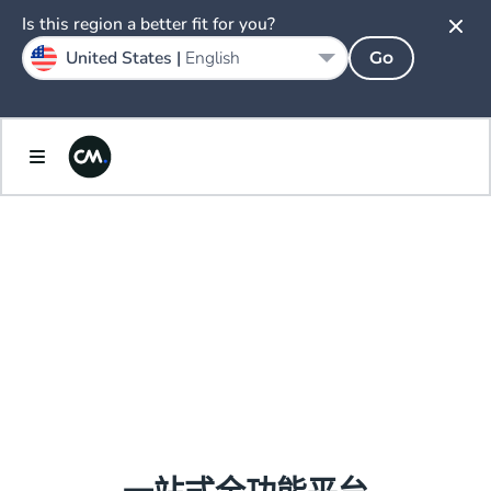
Is this region a better fit for you?
United States |
English
Go
AI.
ENLIGHTENED
PRICING &
PACKAGING.