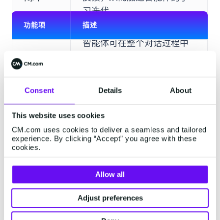
习迭代。
功能项
描述
智能体可在整个对话过程中
上下文
保留上下文与用户历史记
记忆
录，实现流畅、类人的自然
对话，无需用户重复表述。
Consent
Details
About
支持定义并配置专属产品名
This website uses cookies
专业词
称、行业术语及企业特定表
CM.com uses cookies to deliver a seamless and tailored
experience. By clicking “Accept” you agree with these
汇库
述，大幅提升智能体的理解
cookies.
能力与响应准确率。
Allow all
零风险
提供开发、测试、预发布与
Adjust preferences
多环境
生产独立隔离环境，确保功
部署流