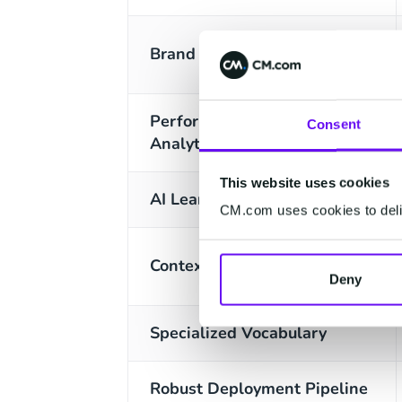
Brand Style Control
Performance & Optimization
Consent
Analytics
This website uses cookies
AI Learning Loop
CM.com uses cookies to deliv
Contextual Memory
Deny
Specialized Vocabulary
Robust Deployment Pipeline