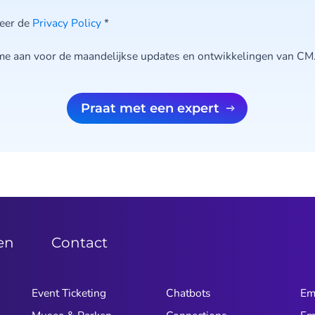
teer de
Privacy Policy
*
me aan voor de maandelijkse updates en ontwikkelingen van CM
Praat met een expert
zen
Contact
Event Ticketing
Chatbots
Em