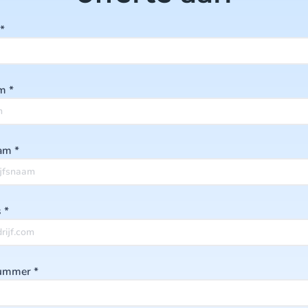
*
am
*
aam
*
s
*
nummer
*