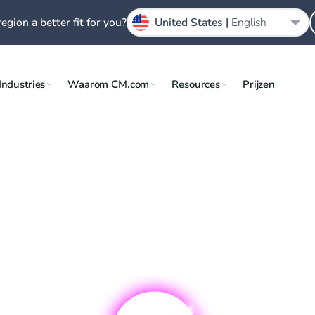
region a better fit for you?
United States |
English
Industries
Waarom CM.com
Resources
Prijzen