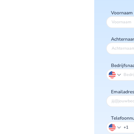
Voornaam
Achterna
Bedrijfsn
Emailadre
Telefoon