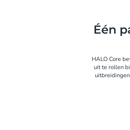
Één p
HALO Core bev
uit te rollen
uitbreidinge