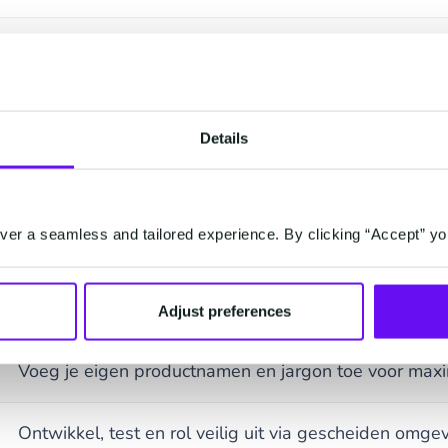
Bepaal zelf de tone of voice, stijl en empathie van je
jouw merk.
Details
Inzicht in gesprekstrends, resoluties en agentgebruik
Medewerkers geven verbeteringen door in natuurlijke 
er a seamless and tailored experience. By clicking “Accept” yo
Agents onthouden context en historie binnen het ges
medewerker.
Adjust preferences
Voeg je eigen productnamen en jargon toe voor max
Ontwikkel, test en rol veilig uit via gescheiden omge