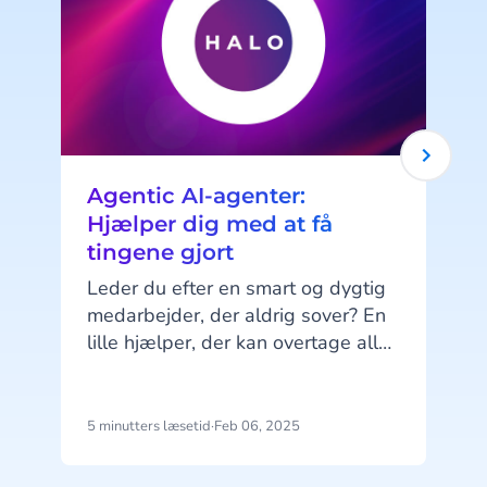
Agentic AI-agenter:
Hjælper dig med at få
tingene gjort
Leder du efter en smart og dygtig
medarbejder, der aldrig sover? En
lille hjælper, der kan overtage alle
dine trivielle og gentagne opgaver
f
for at gøre dit liv lidt lettere? En,
der hele tiden vil lære og forbedre
i
5 minutters læsetid
·
Feb 06, 2025
7
sig selv for at hjælpe dig bedst
muligt? Det lyder måske som en