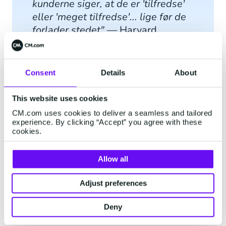
kunderne siger, at de er 'tilfredse'
eller 'meget tilfredse'... lige før de
forlader stedet"
— Harvard
Business Review
Consent
Details
About
This website uses cookies
CM.com uses cookies to deliver a seamless and tailored
experience. By clicking “Accept” you agree with these
Mange detailbrands ser kundetilfredshed som
cookies.
en god indikator for kundeloyalitet. Men som
Frederik F. Reichheld, opfinderen af NPS (Net
Allow all
Promoter Score), selv fastslog for mange år
siden, er tilfredshed ikke en indikator for
Adjust preferences
kundeloyalitet. Det betyder ikke, at tilfredshed er
uvigtigt at måle. Tilfredshed måler kundens
Deny
holdning til deres seneste interaktion med dit