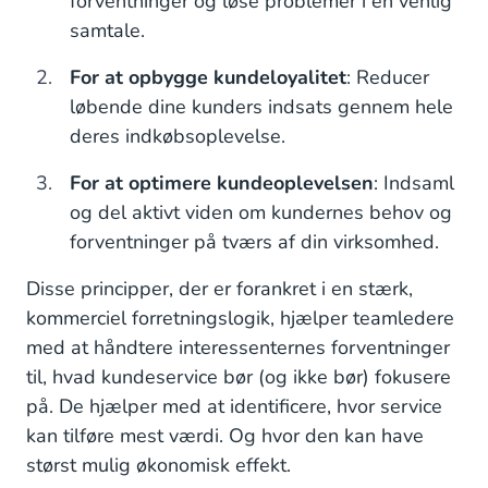
forventninger og løse problemer i én venlig
samtale.
4. Tilfredshed og mange køb er ikke indikatorer for
kundeloyalitet
For at opbygge kundeloyalitet
: Reducer
løbende dine kunders indsats gennem hele
5. Du får ikke loyalitetsgevinster ved at "glæde"
deres indkøbsoplevelse.
kunderne
For at optimere kundeoplevelsen
: Indsaml
6. Mindre anstrengelser for kunderne er den
og del aktivt viden om kundernes behov og
bedste måde at opnå loyalitetsgevinster på af alle
forventninger på tværs af din virksomhed.
Hvordan bidrager din kundeserviceafdeling til
kundeloyalitet?
Disse principper, der er forankret i en stærk,
kommerciel forretningslogik, hjælper teamledere
med at håndtere interessenternes forventninger
til, hvad kundeservice bør (og ikke bør) fokusere
på. De hjælper med at identificere, hvor service
kan tilføre mest værdi. Og hvor den kan have
størst mulig økonomisk effekt.