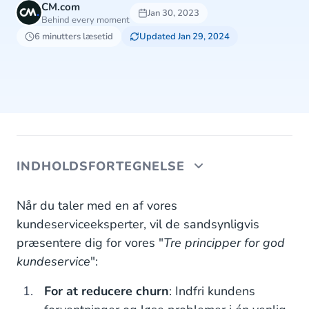
CM.com
Jan 30, 2023
Behind every moment
6 minutters læsetid
Updated Jan 29, 2024
INDHOLDSFORTEGNELSE
1. Kunderne kan ikke være "loyale" over for et
Når du taler med en af vores
brand
kundeserviceeksperter, vil de sandsynligvis
præsentere dig for vores "
Tre principper for god
2. Kundeloyalitet kan bedst deles op i to separate
kundeservice
":
dele
For at reducere churn
: Indfri kundens
3. Dårlig kundeservice er den største årsag til
illoyalitet (churn)