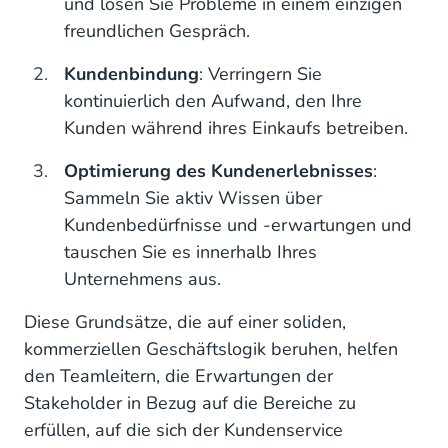
und lösen Sie Probleme in einem einzigen
4. Zufriedenheit und hohe Ausgaben sind keine
freundlichen Gespräch.
Indikatoren für Loyalität
Kundenbindung
: Verringern Sie
5. Kunden zu erfreuen" wird Ihnen keine
kontinuierlich den Aufwand, den Ihre
Loyalitätsgewinne einbringen
Kunden während ihres Einkaufs betreiben.
6. Die Reduzierung des Kundenaufwands ist der
Optimierung des Kundenerlebnisses
:
eindeutigste Weg, um die Loyalität der Kunden zu
erhöhen.
Sammeln Sie aktiv Wissen über
Kundenbedürfnisse und -erwartungen und
Wie trägt Ihre Kundendienstabteilung zur
tauschen Sie es innerhalb Ihres
Kundenbindung bei?
Unternehmens aus.
Diese Grundsätze, die auf einer soliden,
kommerziellen Geschäftslogik beruhen, helfen
den Teamleitern, die Erwartungen der
Stakeholder in Bezug auf die Bereiche zu
erfüllen, auf die sich der Kundenservice