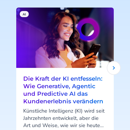
AI
C
Die Kraft der KI entfesseln:
Wie Generative, Agentic
und Predictive AI das
Kundenerlebnis verändern
f
s
Künstliche Intelligenz (KI) wird seit
a
Jahrzehnten entwickelt, aber die
Art und Weise, wie wir sie heute