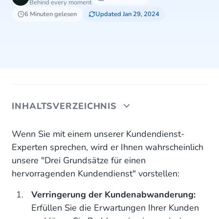
Behind every moment
6 Minuten gelesen
Updated Jan 29, 2024
INHALTSVERZEICHNIS
1. Kunden können nicht wirklich "loyal" gegenüber
Wenn Sie mit einem unserer Kundendienst-
einer Marke sein
Experten sprechen, wird er Ihnen wahrscheinlich
unsere "Drei Grundsätze für einen
2. Loyalität lässt sich am besten in zwei getrennte
hervorragenden Kundendienst" vorstellen:
Bereiche unterteilen
Verringerung der Kundenabwanderung:
3. Schlechter Kundenservice ist die Hauptursache
für Untreue (Abwanderung)
Erfüllen Sie die Erwartungen Ihrer Kunden