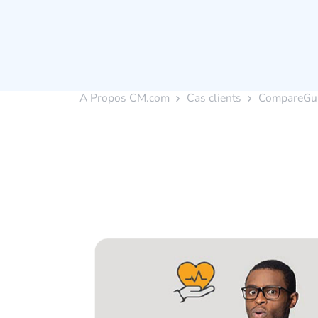
A Propos CM.com
Cas clients
CompareGu