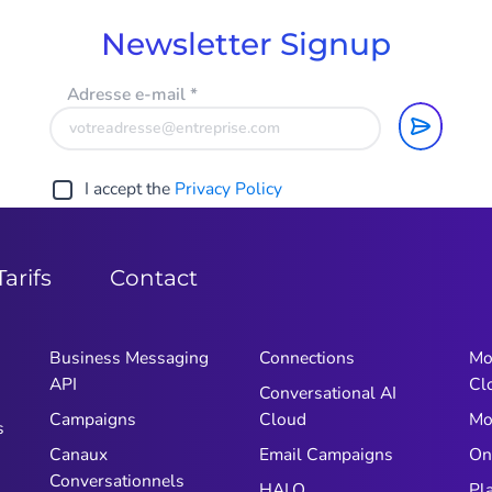
Newsletter Signup
Adresse e-mail
*
I accept the
Privacy Policy
Tarifs
Contact
Business Messaging
Connections
Mo
API
Cl
Conversational AI
Campaigns
Cloud
Mo
s
Canaux
Email Campaigns
On
Conversationnels
HALO
Pl