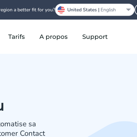
region a better fit for you?
United States |
English
Tarifs
A propos
Support
u
tomatise sa
tomer Contact