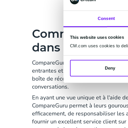
Consent
Communication 
This website uses cookies
dans une interf
CM.com uses cookies to deliv
CompareGuru avait besoin que toute
Deny
entrantes et sortantes soient consol
boîte de réception qui offre un aperçu
conversations.
En ayant une vue unique et à l'aide d
CompareGuru permet à leurs gourous
efficacement, de responsabiliser les
fournir un excellent service client su