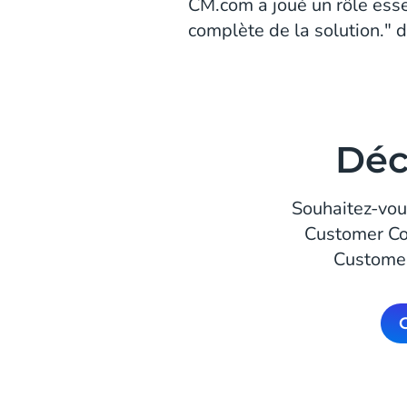
CM.com a joué un rôle esse
complète de la solution." di
Déc
Souhaitez-vous
Customer Con
Customer