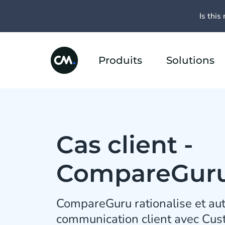
Is this 
Produits
Solutions
Cas client -
CompareGur
CompareGuru rationalise et au
communication client avec Cus