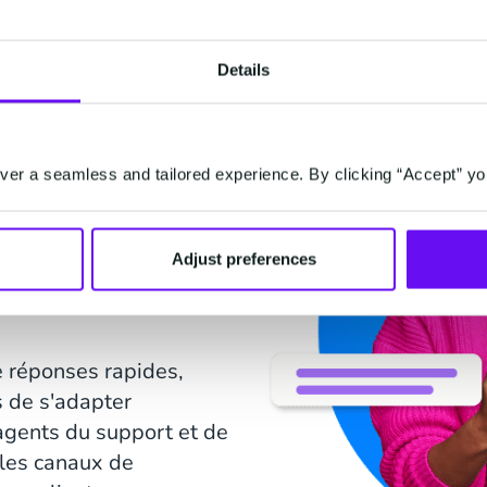
Details
efficace
ace unique
er a seamless and tailored experience. By clicking “Accept” yo
s ses communications
Adjust preferences
idées dans une seule
 détaillé de toutes les
e réponses rapides,
 de s'adapter
 agents du support et de
r les canaux de