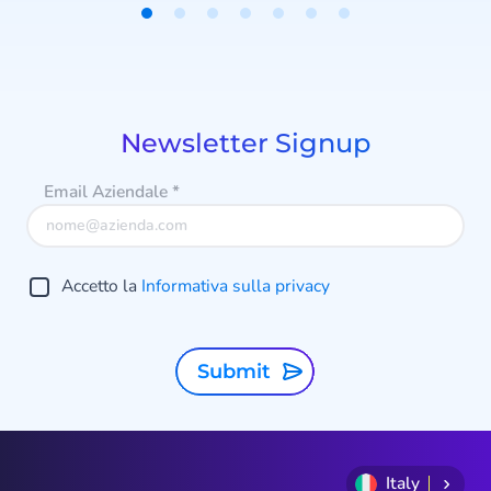
feste in fan fedeli del tuo brand.
Item
1
of
7
Newsletter Signup
Email Aziendale
*
Accetto la
Informativa sulla privacy
Submit
Italy