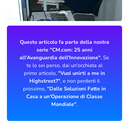
Questo articolo fa parte della nostra
serie "CM.com: 25 anni
all'Avanguardia dell'Innovazione".
Se
te lo sei perso, dai un'occhiata al
primo articolo,
"Vuoi unirti a me in
Highstreet?"
, e non perderti il
prossimo,
"Dalle Soluzioni Fatte in
Casa a un'Operazione di Classe
Mondiale"
.