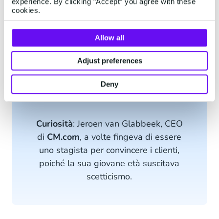
non conoscevamo quel modello. Invece, ci siamo
experience. By clicking “Accept” you agree with these
cookies.
concentrati sulla persona: cosa sai fare?", dice
Gilbert. "Il nostro motto è sempre stato: fai
Allow all
quello che ti piace e in cui sei bravo". Fin
dall'inizio, il nostro obiettivo è stato quello di
Adjust preferences
assumere persone che si distinguessero nel loro
campo.
Deny
Curiosità
: Jeroen van Glabbeek, CEO
di
CM.com
, a volte fingeva di essere
uno stagista per convincere i clienti,
poiché la sua giovane età suscitava
scetticismo.