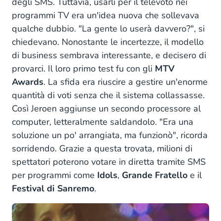
degli SMS. Tuttavia, usarli per il televoto nei
Prendere il controllo con il nostro NOC
programmi TV era un'idea nuova che sollevava
Abbracciare la passione e il talento
qualche dubbio. "La gente lo userà davvero?", si
chiedevano. Nonostante le incertezze, il modello
Un nuovo nome per un'azienda in crescita
di business sembrava interessante, e decisero di
Il mondo ai nostri piedi
provarci. Il loro primo test fu con gli
MTV
Awards
. La sfida era riuscire a gestire un'enorme
quantità di voti senza che il sistema collassasse.
Così Jeroen aggiunse un secondo processore al
computer, letteralmente saldandolo. "Era una
soluzione un po' arrangiata, ma funzionò", ricorda
sorridendo. Grazie a questa trovata, milioni di
spettatori poterono votare in diretta tramite SMS
per programmi come
Idols
,
Grande Fratello
e il
Festival di Sanremo
.