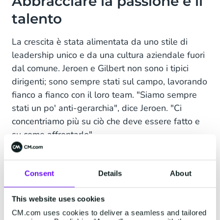
Abbracciare la passione e il
talento
La crescita è stata alimentata da uno stile di
leadership unico e da una cultura aziendale fuori
dal comune. Jeroen e Gilbert non sono i tipici
dirigenti; sono sempre stati sul campo, lavorando
fianco a fianco con il loro team. "Siamo sempre
stati un po' anti-gerarchia", dice Jeroen. "Ci
concentriamo più su ciò che deve essere fatto e
su come affrontarlo".
Mentre la maggior parte delle aziende costruisce
le proprie strutture attorno a missioni e strategie,
Consent
Details
About
creando profili dettagliati per ruoli e
responsabilità, Jeroen e Gilbert hanno adottato
This website uses cookies
un approccio diverso. "Quando abbiamo iniziato,
CM.com uses cookies to deliver a seamless and tailored