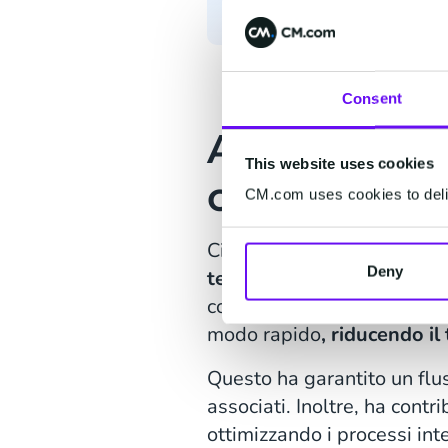
Consent
Accelerand
This website uses cookies
ottimizzand
CM.com uses cookies to deliv
Cisl Fp Lazio ha affrontato
Deny
tempestività ed efficienza
comunicazione ha portato ri
modo rapido
, riducendo i
Questo ha garantito un flus
associati. Inoltre, ha cont
ottimizzando i processi int