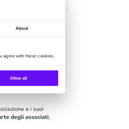
About
u agree with these cookies.
, puntando sulla
velocità,
Allow all
 strumento di
i inviare comunicazioni in
ociazione e i suoi
rte degli associati
,