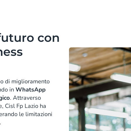
futuro con
ness
so di miglioramento
ndo in
WhatsApp
gico
. Attraverso
, Cisl Fp Lazio ha
rando le limitazioni
.