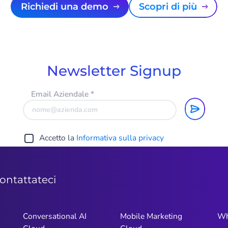
Richiedi una demo
Scopri di più
Newsletter Signup
Email Aziendale
*
Accetto la
Informativa sulla privacy
ontattateci
Conversational AI
Mobile Marketing
Wh