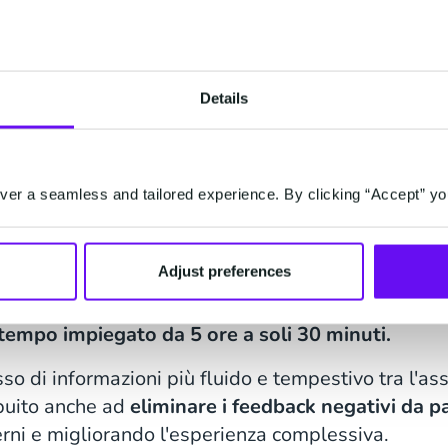
Details
o la comunicazione e
o la gestione
er a seamless and tailored experience. By clicking “Accept” yo
 la sfida di migliorare la comunicazione sindacale
Adjust preferences
.
L'adozione di WhatsApp Business Platform come
sultati tangibili, consentendo all'organizzazione d
l tempo impiegato da 5 ore a soli 30 minuti.
so di informazioni più fluido e tempestivo tra l'ass
ribuito anche ad
eliminare i feedback negativi da pa
erni e migliorando l'esperienza complessiva.