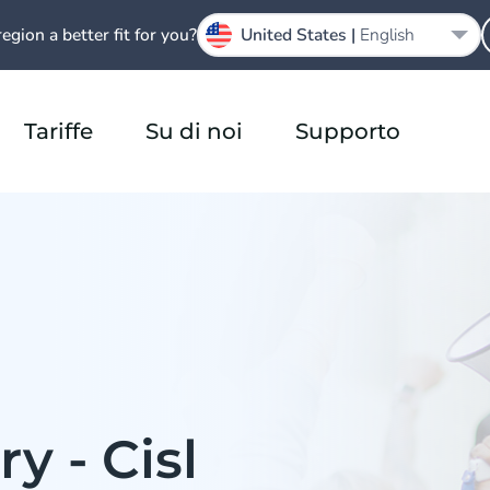
region a better fit for you?
United States |
English
Tariffe
Su di noi
Supporto
y - Cisl