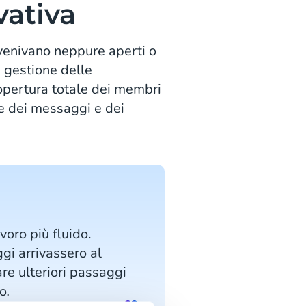
vativa
 venivano neppure aperti o
a gestione delle
copertura totale dei membri
e dei messaggi e dei
oro più fluido.
gi arrivassero al
are ulteriori passaggi
io
.