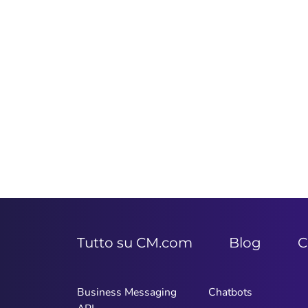
Tutto su CM.com
Blog
C
Business Messaging
Chatbots