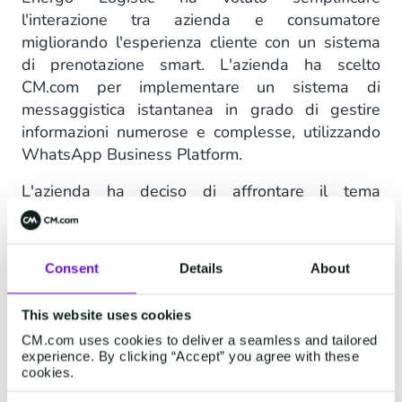
l'interazione tra azienda e consumatore
migliorando l'esperienza cliente con un sistema
di prenotazione smart. L'azienda ha scelto
CM.com per implementare un sistema di
messaggistica istantanea in grado di gestire
informazioni numerose e complesse, utilizzando
WhatsApp Business Platform.
L'azienda ha deciso di affrontare il tema
dell'esperienza cliente con un approccio
tecnologicamente avanzato. Per questo motivo,
ha
integrato le API di WhatsApp all'interno
Consent
Details
About
del proprio software di logistica
, consentendo
una comunicazione interattiva e personalizzata
This website uses cookies
con il cliente. Questo ha permesso di creare
CM.com uses cookies to deliver a seamless and tailored
numerosi
touchpoint all'interno del customer
experience. By clicking “Accept” you agree with these
journey
, che consentono di rendere l'esperienza
cookies.
cliente sempre più soddisfacente e