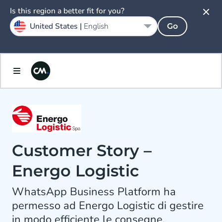
Is this region a better fit for you?
United States |
English
Go
Customer Story –
Energo Logistic
WhatsApp Business Platform ha
permesso ad Energo Logistic di gestire
in modo efficiente le consegne.