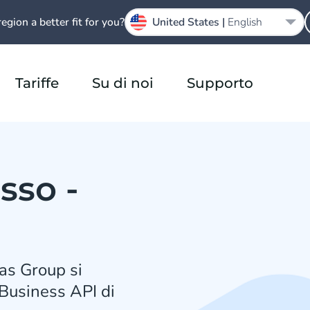
region a better fit for you?
United States |
English
Tariffe
Su di noi
Supporto
sso -
las Group si
Business API di