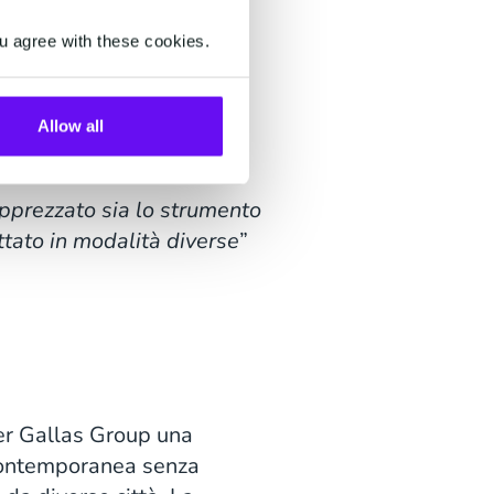
anizzare il processo, ma
u agree with these cookies.
elicato e cioè quello del
da se lo desidera e se ha
Allow all
apprezzato sia lo strumento
ttato in modalità diverse
”
er Gallas Group una
 contemporanea senza