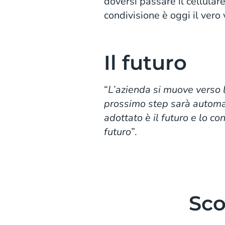
doversi passare il cellula
condivisione è oggi il vero
Il futuro
“
L’azienda si muove verso l
prossimo step sarà automa
adottato è il futuro e lo co
futuro
”.
Sco