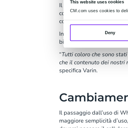
This website uses cookies
Il fatto che tutto questo s
CM.com uses cookies to deliv
concentrarsi su ciò che ha 
colloquio.
Inoltre, il candidato può i
Deny
bisogno di chiarimenti.
“
Tutti coloro che sono stat
che il contenuto dei nostr
specifica Varin.
Cambiament
Il passaggio dall’uso di 
maggiore semplicità d’uso,