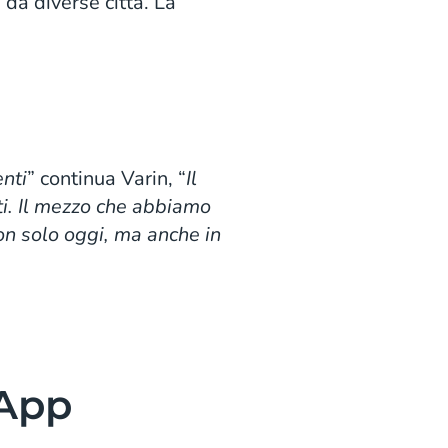
da diverse città. La
enti
” continua Varin, “
Il
i. Il mezzo che abbiamo
 non solo oggi, ma anche in
sApp