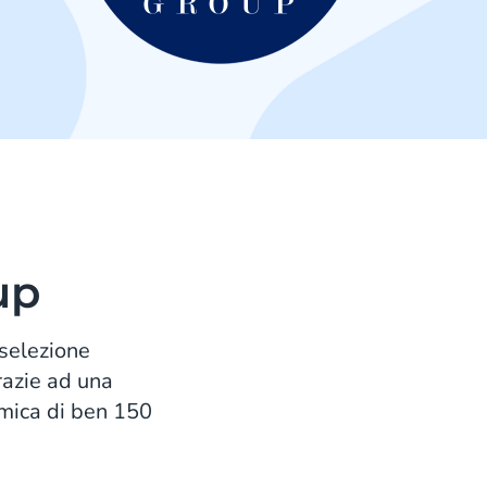
up
 selezione
razie ad una
amica di ben 150