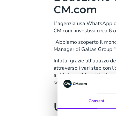
CM.com
L’agenzia usa WhatsApp da
CM.com, investiva circa 6 or
“Abbiamo scoperto il mondo 
Manager di Gallas Group “Og
Infatti, grazie all’utilizzo
attraverso i vari step con l
a chi si candida tutti gli 
selezione.
Consent
Un percor