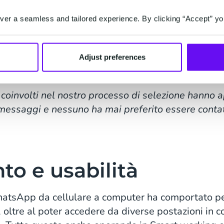
i svolga in modo automatizzato non significa disum
er a seamless and tailored experience. By clicking “Accept” yo
più bisogno di un valore aggiunto, il momento più d
n ogni momento interagire direttamente con l’azien
Adjust preferences
i coinvolti nel nostro processo di selezione hanno 
i messaggi e nessuno ha mai preferito essere conta
o e usabilità
WhatsApp da cellulare a computer ha comportato p
 oltre al poter accedere da diverse postazioni in