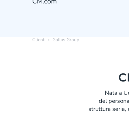
CM.com
Clienti
Gallas Group
C
Nata a Ud
del persona
struttura seria