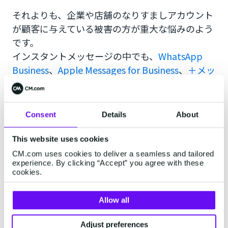
それよりも、企業や店舗のなりすましアカウント
が顧客に与えている被害の方が重大な悩みのよう
です。
インスタントメッセージの中でも、
WhatsApp
Business
、
Apple Messages for Business
、
＋メッ
セージ（RCS）
は、メッセージサービスを提供し
ている会社へ申請しなければアカウントを作成で
きません。
Consent
Details
About
そのため、なりすまし被害の心配がなく、顧客は
This website uses cookies
自分が連絡しようとしているアカウントが本物で
CM.com uses cookies to deliver a seamless and tailored
experience. By clicking “Accept” you agree with these
あることを確信して連絡できます。
cookies.
迅速に対応できるチャットコミュニケーションア
プリをWebサイトやSNS上での顧客接点の窓口と
Allow all
して活用する方法は今後日本で期待できる方法で
す。
Adjust preferences