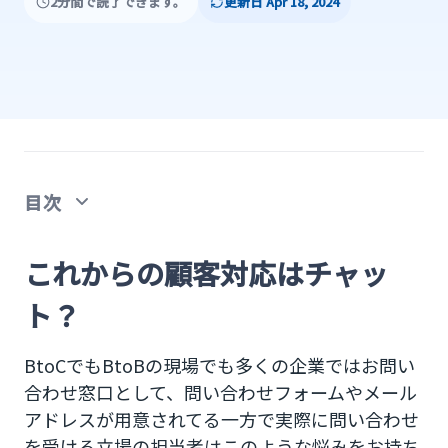
2分間で読了できます。
更新日 Apr 18, 2024
目次
これからの顧客対応はチャット？
これからの顧客対応はチャッ
双方向コミュニケーションにコミュニケーション
ト？
アプリをビジネス利用
BtoCでもBtoBの現場でも多くの企業ではお問い
業務効率化にはチャットボット
合わせ窓口として、問い合わせフォームやメール
複数のチャットアプリを管理できるカスタマーコ
アドレスが用意されてる一方で実際に問い合わせ
ンタクトの特徴
を受ける立場の担当者はこのような悩みをお持ち