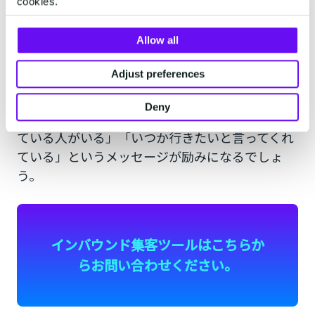
cookies.
ケティングに比べると、どのくらいの成果が出る
のか予想しづらいので、費用対効果が見えづらい
といった懸念もあります。
Allow all
Adjust preferences
見込み顧客
とのコミュニケーションを維持してい
くことが、地道に情報発信をしていくコツです。
Deny
すぐには顧客とならなくても「興味を持ってくれ
ている人がいる」「いつか行きたいと言ってくれ
ている」というメッセージが励みになるでしょ
う。
インバウンド集客ツールはこちらか
らお問い合わせください。