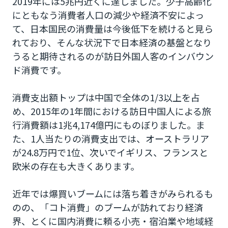
2019年には5兆円近くに達しました。少子高齢化
にともなう消費者人口の減少や経済不安によっ
て、日本国民の消費量は今後低下を続けると見ら
れており、そんな状況下で日本経済の基盤となり
うると期待されるのが訪日外国人客のインバウン
ド消費です。
消費支出額トップは中国で全体の1/3以上を占
め、2015年の1年間における訪日中国人による旅
行消費額は1兆4,174億円にものぼりました。ま
た、1人当たりの消費支出では、オーストラリア
が24.8万円で1位、次いでイギリス、フランスと
欧米の存在も大きくあります。
近年では爆買いブームには落ち着きがみられるも
のの、「コト消費」のブームが訪れており経済
界、とくに国内消費に頼る小売・宿泊業や地域経