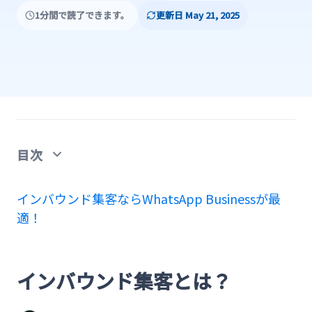
1分間で読了できます。
更新日 May 21, 2025
目次
インバウンド集客とは？
インバウンド集客ならWhatsApp Businessが最
適！
インバウンドが注目される背景
経済効果
インバウンド集客とは？
地方活性化