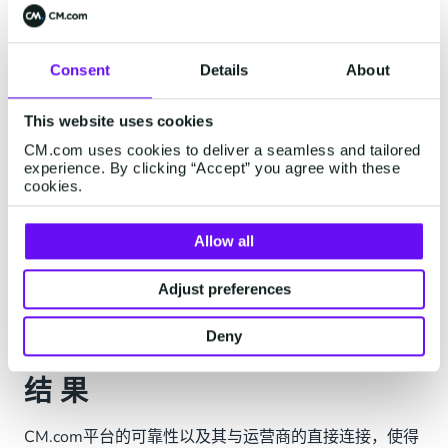
一被使用就立即启用位置服务，因此可以缩短救援车辆
到达用户所在地点的相应时间，而且也无需用户提供物
Consent
Details
About
理地址或位置。
Van der Merwe先生表示：“通过与CM.com合作，我们发
This website uses cookies
现了许多可以利用短信推送信息的机会，从案件进展通
CM.com uses cookies to deliver a seamless and tailored
报、结案后满意度分析调查直至营销活动。”
experience. By clicking “Accept” you agree with these
cookies.
，从移动应用程序中提交紧急道路救援工作请求，通过
CM.com的SMS API，应用程序将自动向用户发送通知短
Allow all
信。用户安装程序后，按照CM.com的综合信息解决方
案，信息平台将自动发送短信或语音信息。
Adjust preferences
更多关于SMS
Deny
结 果
CM.com平台的可靠性以及其与运营商的直接连接，使得