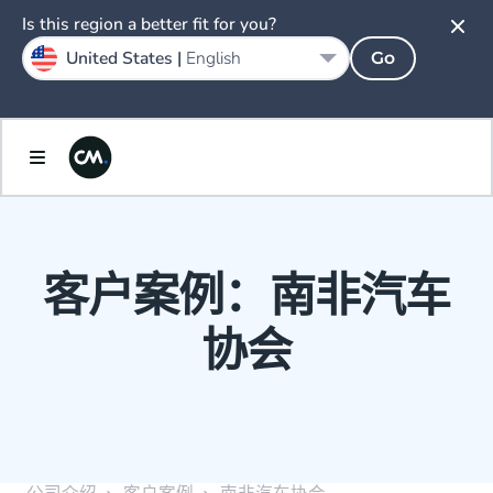
Is this region a better fit for you?
United States |
English
Go
客户案例：南非汽车
协会