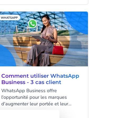
rapides ou des appels à l'action. Les
boutons sont essentiels pour créer un
parcours client fluide et nous vous
WHATSAPP
expliquons pourquoi ils sont si
importants et comment les utiliser.
Comment utiliser WhatsApp
Business - 3 cas client
WhatsApp Business offre
l'opportunité pour les marques
d'augmenter leur portée et leur
visibilité. Ce canal de messagerie
populaire permet aux entreprises