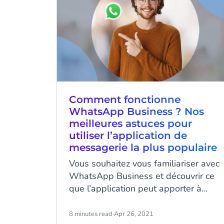
Comment fonctionne
WhatsApp Business ? Nos
meilleures astuces pour
utiliser l’application de
messagerie la plus populaire
Vous souhaitez vous familiariser avec
WhatsApp Business et découvrir ce
que l’application peut apporter à
votre service client ? En théorie,
l'intégration d'un nouveau canal de
8 minutes read
·
Apr 26, 2021