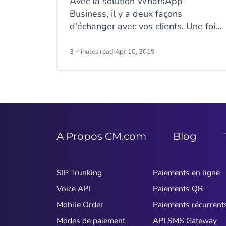
Avec la solution WhatsApp
Business, il y a deux façons
d'échanger avec vos clients. Une fois
que vos clients ont accepté à recevoir
des messages de votre business,
3 minutes read
·
Apr 10, 2019
vous pouvez initier une conversation
en envoyant des notifications via des
Messages sous Templates, ou les
clients peut directement initier une
conversation avec votre entreprise.
Que le client vous contacte
A Propos CM.com
Blog
directement ou vous réponde, une
Customer Care Window est ouverte.
Cette Customer Care Window vous
SIP Trunking
Paiements en ligne
permet de profiter des avantages de
Voice API
Paiements QR
la solution WhatsApp Business
Mobile Order
Paiements récurrent
Modes de paiement
API SMS Gateway