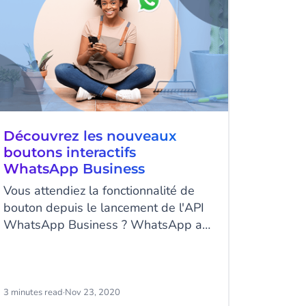
Découvrez les nouveaux
boutons interactifs
WhatsApp Business
Vous attendiez la fonctionnalité de
bouton depuis le lancement de l'API
WhatsApp Business ? WhatsApp a
publié les modèles de boutons
interactifs qui vous offrent en tant
qu'entreprise, la possibilité d'ajouter
des boutons pour des réponses
3 minutes read
·
Nov 23, 2020