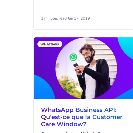
pouvez-vous utiliser WhatsApp pour
dialoguer avec eux et créer de
l’engagement ? Découvrez 3
3 minutes read
·
Jun 17, 2019
exemples de campagnes créatives
lancées par Hellmann, X-Travel et
Absolut.
WHATSAPP
WhatsApp Business API:
Qu'est-ce que la Customer
Care Window?