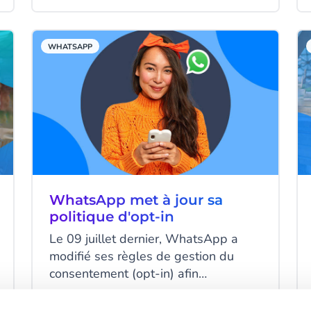
de vous assurer que toutes les
communications qui passent par
WhatsApp sont pertinentes pour le
WHATSAPP
destinataire, c’est-à-dire, pour vos
clients. Découvrez les impacts de
cette nouvelle politique :
WhatsApp met à jour sa
politique d'opt-in
Le 09 juillet dernier, WhatsApp a
modifié ses règles de gestion du
consentement (opt-in) afin
d’améliorer l’expérience de ses
utilisateurs et la qualité de ce canal