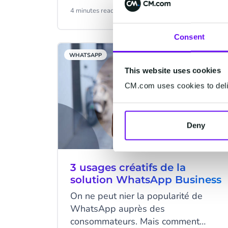
templates, améliorez en quelques
4 minutes read
·
Sep 17, 2020
clics vos modèles de messages
WhatsApp avant leur envoi. Ces
Consent
campagnes sont un moyen simple et
WHATSAPP
rapide de diffuser des messages
This website uses cookies
pertinents et personnalisés à vos
clients.
CM.com uses cookies to deliv
Deny
3 usages créatifs de la
solution WhatsApp Business
On ne peut nier la popularité de
WhatsApp auprès des
consommateurs. Mais comment