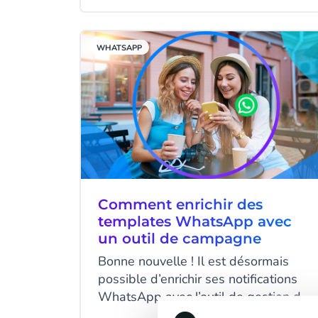
communication peut parfois se
révéler aussi chronophage que
délicate, mais pas de panique ! Pour
WHATSAPP
vous aider dans cette démarche nous
vous détaillons dans cet article tout
ce que vous devez savoir sur
l'implémentation de WhatsApp
Business à votre palette d’outils
omnicanaux.
Comment enrichir des
templates WhatsApp avec
un outil de campagne
Bonne nouvelle ! Il est désormais
possible d’enrichir ses notifications
WhatsApp avec l’outil de gestion de
campagne CM.com. Grâce à nos