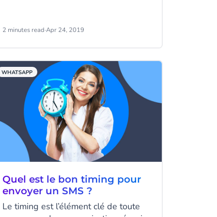
extrêmement précieux pour nouer
des relations avec vos clients. Mais
comment vous assurer que les
2 minutes read
·
Apr 24, 2019
consommateurs savent que vous
êtes disponible sur ce canal de
messagerie? Dans cet article, nous
WHATSAPP
vous partageons quelques astuces
pour générer de l’audience sur
WhatsApp et optimiser l'expérience
client.
Quel est le bon timing pour
envoyer un SMS ?
Le timing est l’élément clé de toute