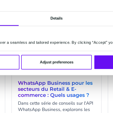
de communication, plébiscité partout
3 minutes read
·
Jul 13, 2020
dans le monde.
Details
WHATSAPP
er a seamless and tailored experience. By clicking “Accept” yo
Adjust preferences
WhatsApp Business pour les
secteurs du Retail & E-
commerce : Quels usages ?
Dans cette série de conseils sur l'API
WhatsApp Business, explorons les