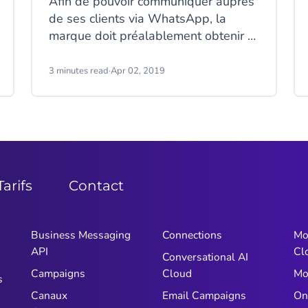
Afin de pouvoir communiquer auprès
de ses clients via WhatsApp, la
marque doit préalablement obtenir le
consentement de son client. C’est ce
qu’on appelle le message WhatsApp
3 minutes read
·
Apr 02, 2019
Opt-in. Attention le process d'Opt-in
est très encadré. Découvrez ici
comment faire :
Tarifs
Contact
Business Messaging
Connections
Mo
API
Cl
Conversational AI
Campaigns
Cloud
Mo
s
Canaux
Email Campaigns
On