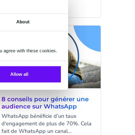
d'apporter une vraie valeur ajoutée
4 minutes read
·
Jan 27, 2020
pour les clients et d'améliorer
l'engagement de la marque.
About
Cependant, la question reste de
WHATSAPP
savoir comment l’utiliser
concrètement ?
u agree with these cookies.
Allow all
8 conseils pour générer une
audience sur WhatsApp
WhatsApp bénéficie d’un taux
d'engagement de plus de 70%. Cela
fait de WhatsApp un canal