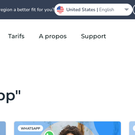
region a better fit for you?
United States |
English
Tarifs
A propos
Support
pp"
WHATSAPP