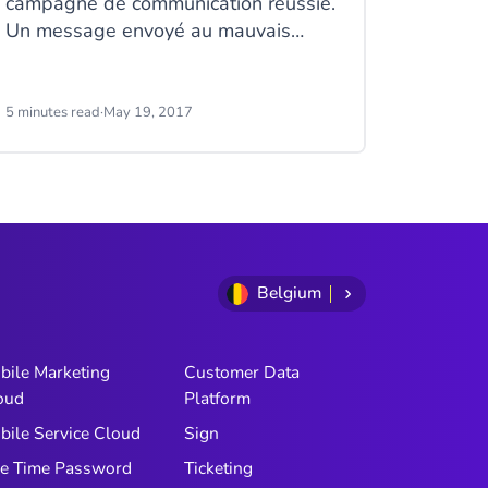
campagne de communication réussie.
Un message envoyé au mauvais
moment aura moins d’impact sur le
destinataire, quel que soit son
contenu, qu’un message pensé pour
5 minutes read
·
May 19, 2017
atteindre sa cible au moment
opportun. Mais comment déterminer
quels sont les moments propices
pour communiquer avec vos clients ?
Belgium
bile Marketing
Customer Data
oud
Platform
bile Service Cloud
Sign
e Time Password
Ticketing