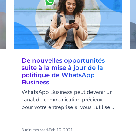
De nouvelles opportunités
suite à la mise à jour de la
politique de WhatsApp
Business
WhatsApp Business peut devenir un
canal de communication précieux
pour votre entreprise si vous l’utilisez
correctement. Pour ce faire, il est
primordial de suivre correctement la
politique de WhatsApp Business afin
3 minutes read
·
Feb 10, 2021