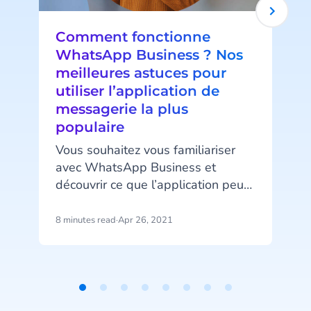
Comment fonctionne
WhatsApp Business ? Nos
meilleures astuces pour
utiliser l’application de
messagerie la plus
populaire
p
Vous souhaitez vous familiariser
v
avec WhatsApp Business et
f
découvrir ce que l’application peut
apporter à votre service client ? En
théorie, l'intégration d'un nouveau
8 minutes read
·
Apr 26, 2021
3
canal de communication peut
parfois se révéler aussi
chronophage que délicate, mais
l
pas de panique ! Pour vous aider
Item
dans cette démarche nous vous