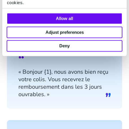
cookies.
vérifiez le numéro de commande transmis par le
client, vous pouvez envoyer un message
Allow all
informant le client de la réception ou non du colis
et quel est le délai de remboursement.
Adjust preferences
Deny
« Bonjour {1}, nous avons bien reçu
votre colis. Vous recevrez le
remboursement dans les 3 jours
ouvrables. »