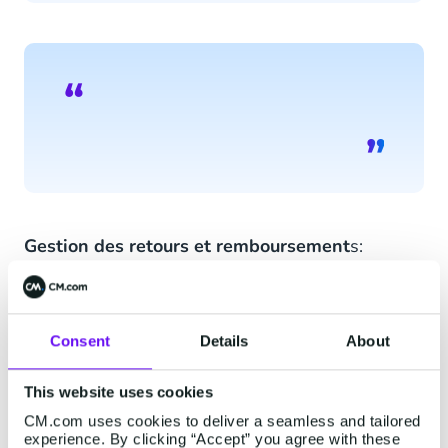
Gestion des retours et remboursement
s:
lorsqu'un client vous contacte à propos du retour
de sa commande (le colis est-il arrivé dans votre
magasin? Quand recevrai-je le remboursement?
Consent
Details
About
Etc.), vous pouvez facilement répondre avec un
modèle de message. Si vous utilisez les bons
This website uses cookies
triggers, par exemple, utilisez le profil client
CM.com uses cookies to deliver a seamless and tailored
correspondant au numéro de téléphone utilisé et
experience. By clicking “Accept” you agree with these