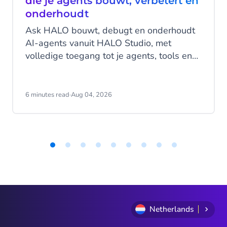
die je agents bouwt, verbetert en
onderhoudt
Ask HALO bouwt, debugt en onderhoudt
AI-agents vanuit HALO Studio, met
volledige toegang tot je agents, tools en
gespreksgeschiedenis. Ontdek hoe
CheapCargo, Preston Palace, Winparts en
Intergamma het gebruiken.
6 minutes read
·
Aug 04, 2026
Item
1
of
9
Netherlands