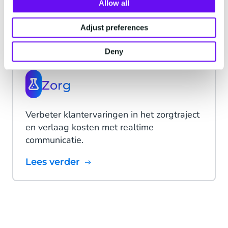
elk moment, en zorg voor tevreden
Allow all
klanten.
Adjust preferences
Lees verder
Deny
Zorg
Verbeter klantervaringen in het zorgtraject
en verlaag kosten met realtime
communicatie.
Lees verder