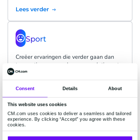
Lees verder
Sport
Creëer ervaringen die verder gaan dan
transacties om een duurzame relatie op te
bouwen waardoor fans terugkomen voor
meer.
Consent
Details
About
This website uses cookies
CM.com uses cookies to deliver a seamless and tailored
Zakelijke dienstverlening
experience. By clicking “Accept” you agree with these
cookies.
Lever snelle service op elk kanaal en op