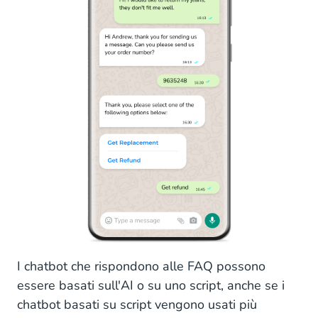
Use Case: Formula 1 Heineken Dutch Grand Prix
6. Voicebot
Vantaggi dei Voicebot
Come si utilizza un Voicebot?
Use Case: VIVID
Conclusioni
I chatbot che rispondono alle FAQ possono
essere basati sull'AI o su uno script, anche se i
chatbot basati su script vengono usati più