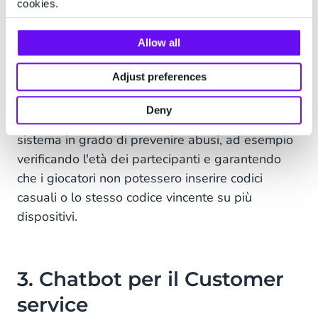
Eliminare le barriere di ingresso è la chiave per
cookies.
avere un coinvolgimento su larga scala, quindi
Coca-Cola aveva bisogno di controllare il rispetto
Allow all
del regolamento senza complicare l'esperienza
Adjust preferences
dell'utente. Il nostro chatbot su WhatsApp ha
fatto in modo che partecipare al concorso fosse
Deny
facile e divertente, ma operando all'interno di un
sistema in grado di prevenire abusi, ad esempio
verificando l'età dei partecipanti e garantendo
che i giocatori non potessero inserire codici
casuali o lo stesso codice vincente su più
dispositivi.
3. Chatbot per il Customer
service