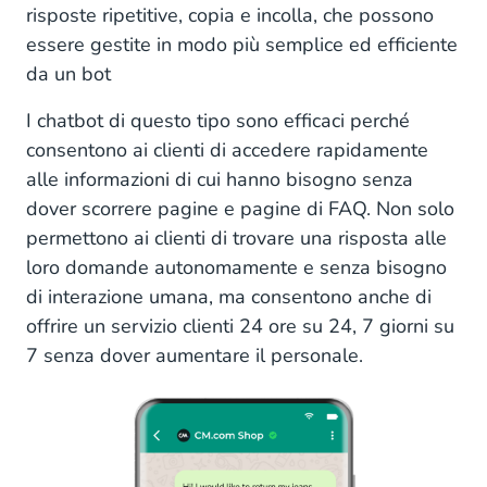
Vantaggi dei chatbot di verifica
risposte ripetitive, copia e incolla, che possono
essere gestite in modo più semplice ed efficiente
Use case: Coca Cola
da un bot
3. Chatbot per il Customer service
I chatbot di questo tipo sono efficaci perché
consentono ai clienti di accedere rapidamente
Vantaggi dei chatbot di Customer service
alle informazioni di cui hanno bisogno senza
Use Case: DHL Parcel Benelux
dover scorrere pagine e pagine di FAQ. Non solo
permettono ai clienti di trovare una risposta alle
4. Chatbot per Knowledge Base interna
loro domande autonomamente e senza bisogno
Vantaggi dei bot per Knowledge Base interna
di interazione umana, ma consentono anche di
offrire un servizio clienti 24 ore su 24, 7 giorni su
Come si utilizza un bot per la Knowledge base?
7 senza dover aumentare il personale.
Use Case: Vattenfall
5. Chatbot per eventi dal vivo
Vantaggi dei chatbot per eventi dal vivo