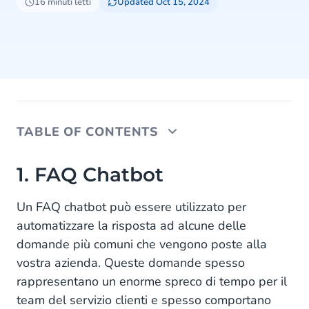
16 minuti letti
Updated Oct 15, 2024
TABLE OF CONTENTS
1. FAQ Chatbot
1. FAQ Chatbot
Vantaggi degli FAQ Chatbot
Un FAQ chatbot può essere utilizzato per
automatizzare la risposta ad alcune delle
Tipi di FAQ Chatbots
domande più comuni che vengono poste alla
Use Case di FAQ Chatbot: Missguided
vostra azienda. Queste domande spesso
rappresentano un enorme spreco di tempo per il
2. Chatbot di verifica
team del servizio clienti e spesso comportano