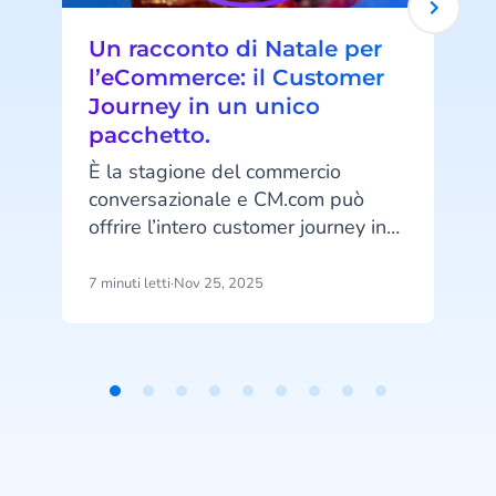
Un racconto di Natale per
l’eCommerce: il Customer
Journey in un unico
pacchetto.
È la stagione del commercio
conversazionale e CM.com può
a
offrire l’intero customer journey in
c
un’unica soluzione! Dalla diffusione
P
dei tuoi materiali promozionali alla
7 minuti letti
·
Nov 25, 2025
1
e
gestione dei pagamenti all’interno
p
della conversazione, fino
p
all’assistenza post-acquisto per
trasformare gli acquirenti delle
Item
f
feste in fan fedeli del tuo brand.
1
of