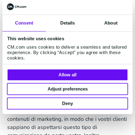
garantire che le campagne di messaggistica
continuino a funzionare bene. L'ideale è che
Consent
Details
About
nessuno dei vostri modelli venga messo in
pausa. Ma come si fa a raggiungere questo
This website uses cookies
obiettivo? Ci sono 4 semplici passi da
CM.com uses cookies to deliver a seamless and tailored
considerare:
experience. By clicking “Accept” you agree with these
cookies.
1. Targhettizzate la tua clientela
Allow all
Conoscete il vostro pubblico di riferimento e non
trattatelo come un estraneo. Segmentate il
Adjust preferences
vostro pubblico e adattate i messaggi per
rendere la vostra comunicazione pertinente.
Deny
Assicuratevi anche di ottenere un opt-in per i
contenuti di marketing, in modo che i vostri clienti
sappiano di aspettarsi questo tipo di