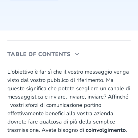
TABLE OF CONTENTS
Coinvolgimento di qualità dei clienti tramite la
L'obiettivo è far sì che il vostro messaggio venga
piattaforma aziendale WhatsApp
visto dal vostro pubblico di riferimento. Ma
questo significa che potete scegliere un canale di
WhatsApp Templates
messaggistica e inviare, inviare, inviare? Affinché
Metriche dei messaggi WhatsApp
i vostri sforzi di comunicazione portino
effettivamente benefici alla vostra azienda,
Valutazione dei messaggi WhatsApp
dovrete fare qualcosa di più della semplice
trasmissione. Avete bisogno di
coinvolgimento
.
Migliorate il coinvolgimento dei clienti in 4
semplici passi