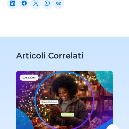
Articoli Correlati
CM.COM
W