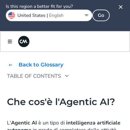
Is this region a better fit for you?
United States |
English
Go
Back to Glossary
TABLE OF CONTENTS
Cosa significa Agentico?
Cosa si intende per Agentic AI?
Che cos'è l'Agentic AI?
Agentic AI vs. Generative AI
L'
Agentic AI
è un tipo di
intelligenza artificiale
Cosa sono gli agenti AI?