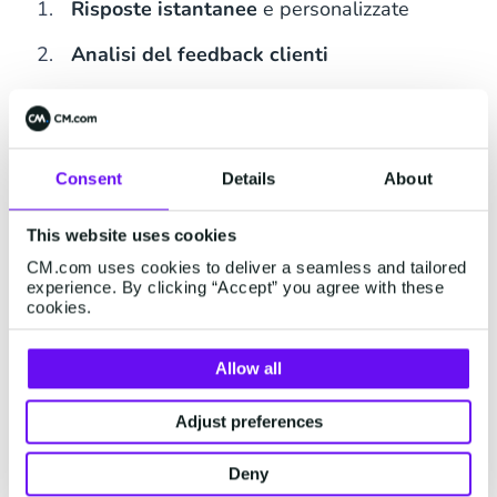
Risposte istantanee
e personalizzate
Analisi del feedback clienti
Automazione delle richieste di reso e
tracking ordini
Gestione delle richieste di supporto in
Consent
Details
About
autonomia
This website uses cookies
Marketing
CM.com uses cookies to deliver a seamless and tailored
experience. By clicking “Accept” you agree with these
Automazione intelligente per massimizzare
cookies.
l’impatto
Agentic AI
è in grado di:
Allow all
Automatizzare la segmentazione dei
Adjust preferences
clienti
in base ai loro comportamenti e
preferenze.
Deny