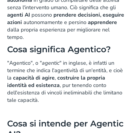
autonoma
in grado di completare delle attività
senza l'intervento umano. Ciò significa che gli
Esempi di utilizzo di Agentic AI
agenti AI
possono
prendere decisioni, eseguire
Customer Service
azioni
autonomamente e persino
apprendere
dalla propria esperienza per migliorare nel
Marketing
tempo.
Etica e sicurezza dell’AI
Cosa significa Agentico?
Sicurezza
"Agentico", o "
agentic
" in inglese, è infatti un
termine che indica l'agentività di un'entità, e cioè
Comportamento
la
capacità di agire
,
costruire la propria
identità ed esistenza
, pur tenendo conto
Occupazione
dell'esistenza di vincoli ineliminabili che limitano
Scopri HALO: la piattaforma di agenti IA di
tale capacità.
CM.com
Cosa si intende per Agentic