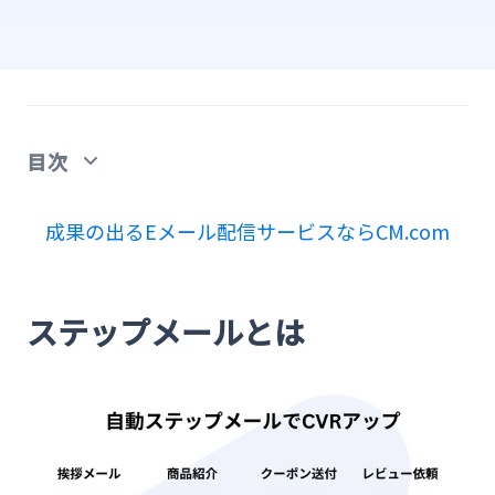
目次
ステップメールとは
成果の出るEメール配信サービスならCM.com
ステップメールの効果を高めるために必要なシナ
リオとは
ステップメールとは
ステップメールの作り方
1.目的・目標（ゴール）を設定する
2.ターゲットを設定する
3.シナリオを考える