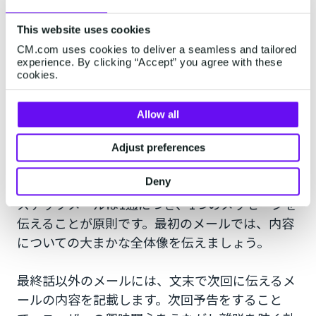
ながら改善を重ねていくことが大切です。冒頭で
This website uses cookies
設定したKPIと比較することで、よりよいステッ
CM.com uses cookies to deliver a seamless and tailored
プメールの作成に役立ちます。
experience. By clicking “Accept” you agree with these
cookies.
Allow all
一般的なステップメールのシナ
Adjust preferences
リオ例
Deny
ステップメールは1通につき、1つのメッセージを
伝えることが原則です。最初のメールでは、内容
についての大まかな全体像を伝えましょう。
最終話以外のメールには、文末で次回に伝えるメ
ールの内容を記載します。次回予告をすること