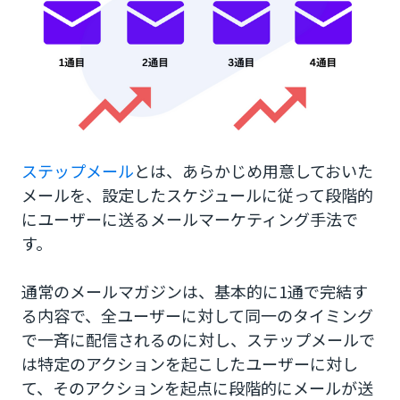
4.メール本文を作成する
5.配信設定を行なう
6.効果検証・改善する
一般的なステップメールのシナリオ例
ステップメール
とは、あらかじめ用意しておいた
【1通目】お礼、購読するメリット
メールを、設定したスケジュールに従って段階的
にユーザーに送るメールマーケティング手法で
【2通目】自己紹介
す。
【3通目】課題に対する意識づけ
通常のメールマガジンは、基本的に1通で完結す
【4通目】体験談
る内容で、全ユーザーに対して同一のタイミング
で一斉に配信されるのに対し、ステップメールで
【5通目】よくあるQ&A
は特定のアクションを起こしたユーザーに対し
【6通目】メールを購読してくれたお礼&お得情
て、そのアクションを起点に段階的にメールが送
報で後押し