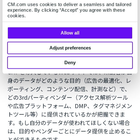
CM.com uses cookies to deliver a seamless and tailored
CMP（同意管理プラットフォーム）
experience. By clicking “Accept” you agree with these
cookies.
CMP(コンセント・マネジメント・プラットフォ
ーム)とは、「同意管理プラットフォーム」とも
Allow all
呼ばれ、Webサイトやアプリ上でユーザーのデー
タ取得や利用に関する情報を提供し、同意を得る
Adjust preferences
ためのツールです。
Deny
CMPを導入しているWebサイトでは、来訪者が自
身のデータがどのような目的（広告の最適化、レ
ポーティング、コンテンツ配信、計測など）で、
どの3rdパーティベンダー（アクセス解析ツール
や広告プラットフォーム、DMP、タグマネジメン
トツール等）に提供されているかが把握できま
す。もし自分のデータが使われてほしくない場合
は、目的やベンダーごとにデータ提供を止めるこ
とができるものです。