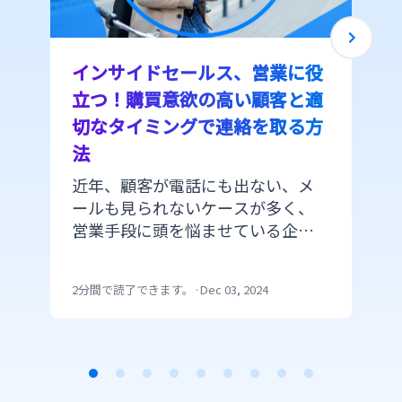
インサイドセールス、営業に役
立つ！購買意欲の高い顧客と適
切なタイミングで連絡を取る方
法
近年、顧客が電話にも出ない、メ
ールも見られないケースが多く、
営業手段に頭を悩ませている企業
が多いのではないでしょうか。同
時にIT化が進み、ITを使ってできる
2分間で読了できます。
·
Dec 03, 2024
ことが増えてきています。このブロ
グではCM.comが提供するITの仕組
みを使ったツールで購買意欲の高
い顧客と最適なタイミングで連絡
を取る方法をご紹介します。
Item