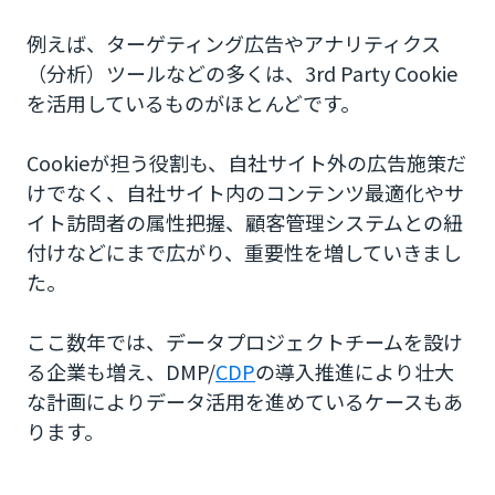
例えば、ターゲティング広告やアナリティクス
クッキー規制がマーケターに与える影響
（分析）ツールなどの多くは、3rd Party Cookie
DSPを用いたターゲティング配信
を活用しているものがほとんどです。
パブリックDMPを使った顧客の可視化
Cookieが担う役割も、自社サイト外の広告施策だ
DMPを介した他社とのデータ連携
けでなく、自社サイト内のコンテンツ最適化やサ
イト訪問者の属性把握、顧客管理システムとの紐
ポストクッキー時代のソリューション
付けなどにまで広がり、重要性を増していきまし
た。
CMP（同意管理プラットフォーム）
共通ID
ここ数年では、データプロジェクトチームを設け
る企業も増え、DMP/
CDP
の導入推進により壮大
コンテキストターゲティング
な計画によりデータ活用を進めているケースもあ
パーソナライズドLP広告+SMS
ります。
ポストクッキー時代の代替ソリューションにMMC