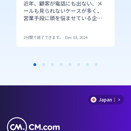
近年、顧客が電話にも出ない、メ
ールも見られないケースが多く、
営業手段に頭を悩ませている企業
が多いのではないでしょうか。同
たい
時にIT化が進み、ITを使ってできる
2分間で読了できます。
·
Dec 03, 2024
ことが増えてきています。このブロ
グではCM.comが提供するITの仕組
みを使ったツールで購買意欲の高
い顧客と最適なタイミングで連絡
を取る方法をご紹介します。
Item
1
of
Japan
8