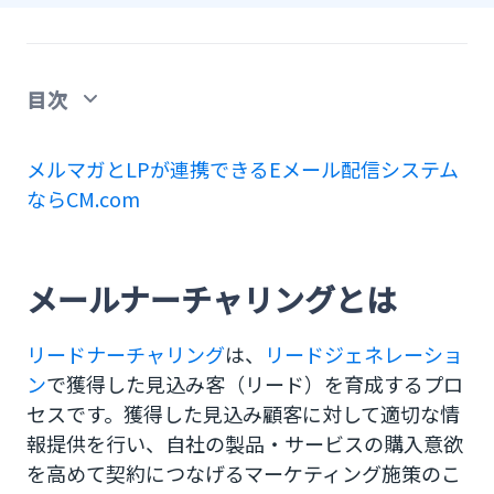
目次
メールナーチャリングとは
メルマガとLPが連携できるEメール配信システム
ならCM.com
メールによるリードナーチャリングの種類
1.メルマガ
メールナーチャリングとは
2.セグメントメール
3.ステップメール
リードナーチャリング
は、
リードジェネレーショ
ン
で獲得した見込み客（リード）を育成するプロ
4.サンクスメール
セスです。獲得した見込み顧客に対して適切な情
報提供を行い、自社の製品・サービスの購入意欲
メールによるリードナーチャリング設計の手順
を高めて契約につなげるマーケティング施策のこ