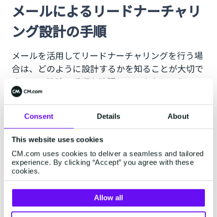
メールによるリードナーチャリ
ング設計の手順
メールを活用してリードナーチャリングを行う場
合は、どのように設計するかを知ることが大切で
すので、設計の手順を確認していきましょう。
Consent
Details
About
1.目標設定
This website uses cookies
全てのマーケティング施策においてはじめにすべ
CM.com uses cookies to deliver a seamless and tailored
きことは目標設定です。目標がないと、その施策
experience. By clicking “Accept” you agree with these
の方向性が決まらないため、施策自体が十分な効
cookies.
果を発揮しない可能性があります。
Allow all
メールによるリードナーチャリングによって定め