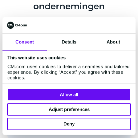
ondernemingen
“
Consent
Details
About
De afgelopen jaren is Pluscloud gegroeid
This website uses cookies
en de SIP Trunking dienst van CM.com is
CM.com uses cookies to deliver a seamless and tailored
meegegroeid. Nieuwe features worden
experience. By clicking “Accept” you agree with these
continu toegevoegd om de ervaring voor
cookies.
resellers te verbeteren en CM.com staat
altijd open om specifieke use cases te
Allow all
bespreken.
Adjust preferences
”
Martijn Snels
CEO bij PlusCloud
Deny