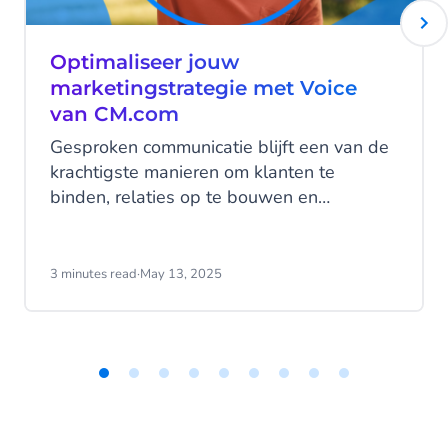
Optimaliseer jouw
marketingstrategie met Voice
van CM.com
Gesproken communicatie blijft een van de
krachtigste manieren om klanten te
binden, relaties op te bouwen en
conversies te stimuleren. In een wereld
waarin de verwachtingen van klanten
hoger zijn dan ooit, hebben bedrijven een
3 minutes read
·
May 13, 2025
betrouwbare, schaalbare en intelligente
Voice-oplossing nodig om de concurrentie
voor te blijven.
Item
1
of