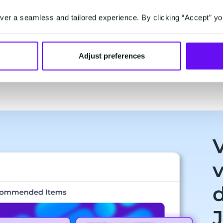
Integreer Data
er a seamless and tailored experience. By clicking “Accept” yo
an
Integreer first-party data, ongeacht
lijk
waar ze zijn opgeslagen, en maak
Na
l.
cookies overbodig.
pers
Adjust preferences
v