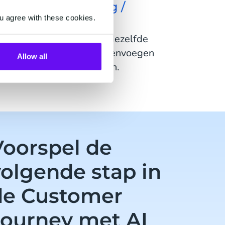
Identity Matching /
u agree with these cookies.
Resolution
uwkeurig gegevens van dezelfde
oon identificeren en samenvoegen
Allow all
tot 360°-klantprofielen.
Voorspel de
olgende stap in
de Customer
Journey met AI