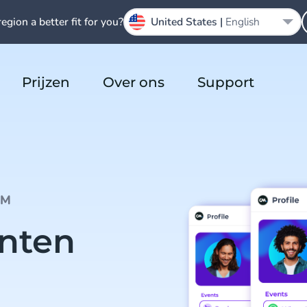
region a better fit for you?
United States |
English
Prijzen
Over ons
Support
RM
anten