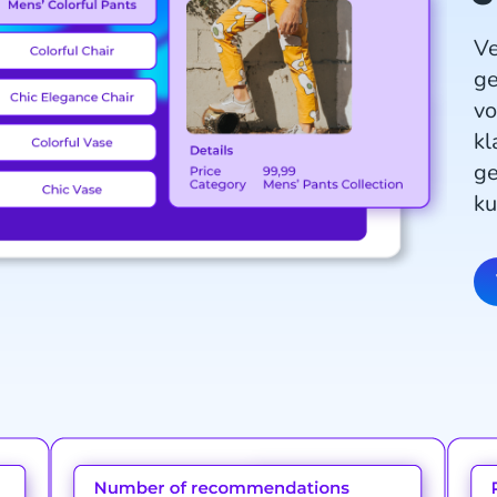
Ve
ge
vo
kl
ge
ku