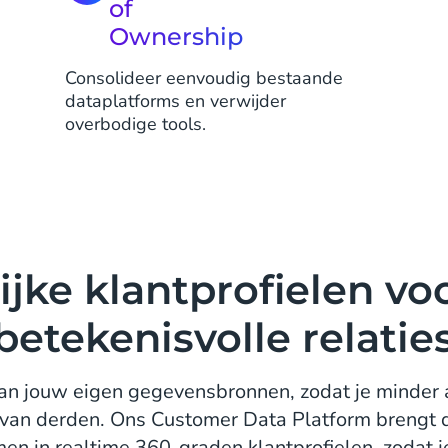
of
Ownership
Consolideer eenvoudig bestaande
dataplatforms en verwijder
overbodige tools.
ijke klantprofielen vo
betekenisvolle relatie
an jouw eigen gegevensbronnen, zodat je minder a
 van derden. Ons Customer Data Platform brengt d
en in realtime 360-graden klantprofielen, zodat je