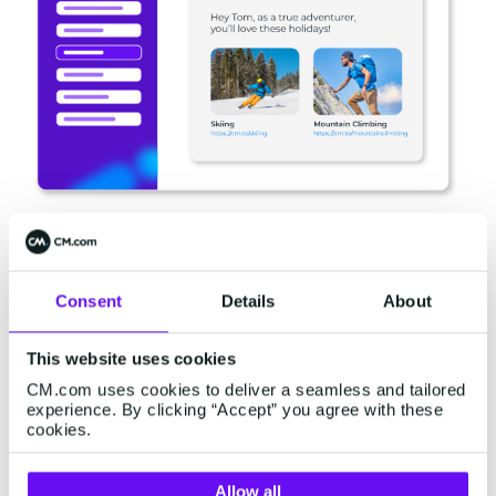
Marketing e-mails
Stuur gepersonaliseerde promotiecampagnes
Consent
Details
About
naar specifieke klantgroepen om producten te
presenteren, klantinteresse te stimuleren en
This website uses cookies
klanten aan te moedigen jouw producten of
CM.com uses cookies to deliver a seamless and tailored
diensten te kopen. Onze E-mail Gateway
experience. By clicking “Accept” you agree with these
cookies.
integreert naadloos met bestaande
marketingsoftware om te versturen:
Allow all