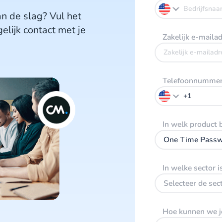
n de slag? Vul het
elijk contact met je
Zakelijk e-maila
Telefoonnumme
In welk product 
One Time Pass
In welke sector is
Selecteer de sec
Hoe kunnen we j