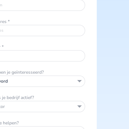
dres
*
r
*
ben je geïnteresseerd?
word
 je bedrijf actief?
tor
e helpen?