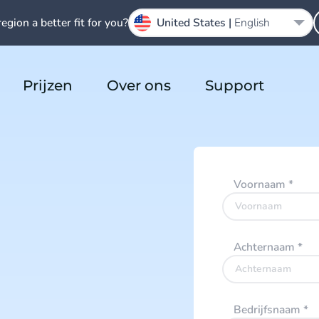
region a better fit for you?
United States |
English
Prijzen
Over ons
Support
Voornaam
*
Achternaam
*
Bedrijfsnaam
*