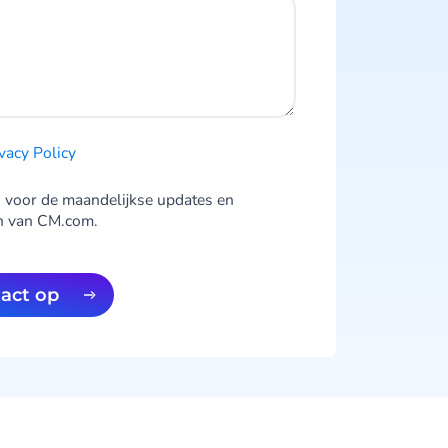
vacy Po licy
 voor de maandelijkse updates en
n van CM.com.
tact op