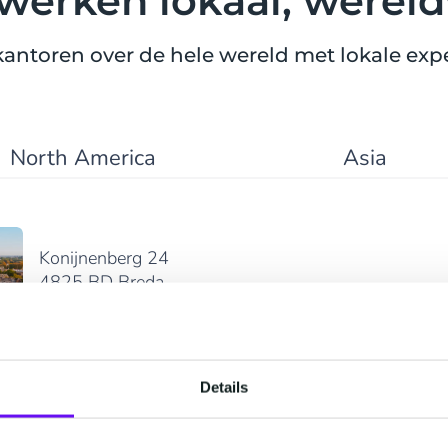
werken lokaal, wereld
kantoren over de hele wereld met lokale expe
North America
Asia
Konijnenberg 24
4825 BD Breda
+31 (0)76 5727000
Weergeven in Google
Maps
Details