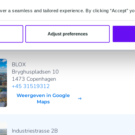
Stationsstraat 100
er a seamless and tailored experience. By clicking “Accept” yo
2800 Mechelen
+32 (0) 2 255 66 11
Weergeven in Google
Adjust preferences
Maps
BLOX
Bryghuspladsen 10
1473 Copenhagen
+45 31519312
Weergeven in Google
Maps
Industriestrasse 2B