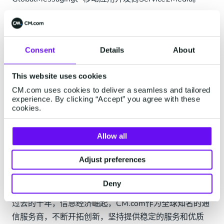
推出了用于移动设备的实时分析工具，向企业提供用户
流量与转化方面的数据。
Consent
Details
About
2017年至今
This website uses cookies
2017年7月，CM接管了美国Ingram Micro的付款机构
Docdata。
CM.com uses cookies to deliver a seamless and tailored
experience. By clicking “Accept” you agree with these
cookies.
2017年7月，CM公布了新的视觉识别，徽标和名称更
改。
Allow all
2019年，CM成为
WhatsApp Business
和 Apple
Messages for Business的全球供应商。
Adjust preferences
2020年，CM成为F1喜力荷兰大奖赛的赞助商。
Deny
过去的十年，信息经济崛起，CM.com作为全球知名的通
信服务商，不断开拓创新，坚持提供稳定的服务和优质