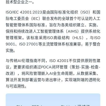
技术型企业之一。
CM.com的AI平台HALO巩固领先地位，赋能强监管
ISO/IEC 42001:2023是由国际标准化组织（ISO）和国
行业
际电工委员会（IEC）联合发布的全球首个可认证的人工
多面手CM.com：国际云通信服务+AI
智能管理体系国际标准，旨在为各类组织建立、实施、
保持和持续改进人工智能管理体系（AIMS）提供系统化
CM.com助力中国企业安全出海
管理框架。该标准采用ISO高级结构（HLS），与ISO
9001、ISO 27001等主流管理体系标准兼容，易于整合
实施。
与传统AI伦理指南不同，ISO 42001不仅提供原则性建
议，更要求组织通过PDCA闭环管理（策划-实施-检查-
改进），将风险管理嵌入AI全生命周期，从数据采集、
算法开发到部署运营与退出审计，实现端到端的透明化
与可追溯性。