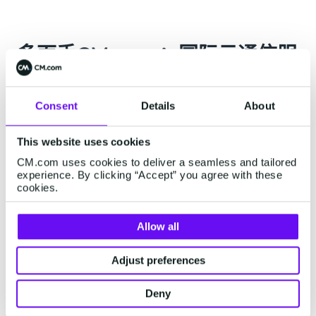
多面手CM.com：国际云通信服
务+AI
Consent
Details
About
作为全球云通信领域的深耕者，CM.com绝非单一的AI技
术供应商。CM.com成立于1999年，在全球多个国家和
This website uses cookies
地区设有分支机构，服务网络覆盖200+国家。CM.com
CM.com uses cookies to deliver a seamless and tailored
为全球企业提供
国际短信
、
国际语音
、
Email
、
experience. By clicking “Accept” you agree with these
cookies.
WhatsApp
、
RCS
、
Viber
等通信渠道，其平台可拓展性
强，企业可根据自身需求选择开通不同的渠道。
Allow all
Adjust preferences
Deny
(CM.com的通信渠道）