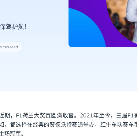
程保驾护航！
nutes read
近期，F1荷兰大奖赛圆满收官。2021年至今，三届F
如，都选择在经典的赞德沃特赛道举办，红牛车队赛车手
主场冠军。