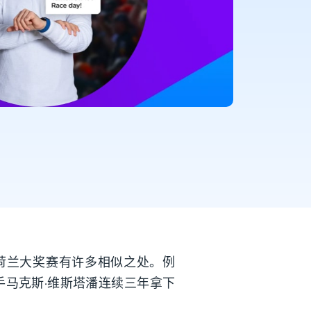
1荷兰大奖赛有许多相似之处。例
马克斯·维斯塔潘连续三年拿下