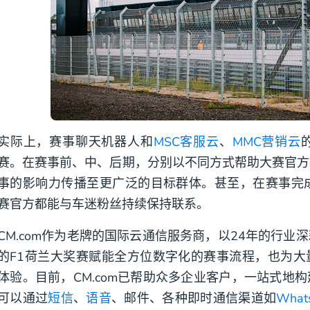
实际上，赛事聊天机器人和
MSC客服云
、
MMC营销云
赛。在赛事前、中、后期，分别以不同方式帮助大赛官方
事的影响力传播至更广泛的目标群体。甚至，在赛事完成
赛官方都能与车迷粉丝持续保持联系。
CM.com作为老牌的国际云通信服务商，以24年的行
的F1荷兰大奖赛赋能全方位数字化的赛事流程，也为大
体验。目前，CM.com已帮助众多企业客户，一站式地
可以通过
短信
、
语音
、邮件、各种即时通信渠道如
What