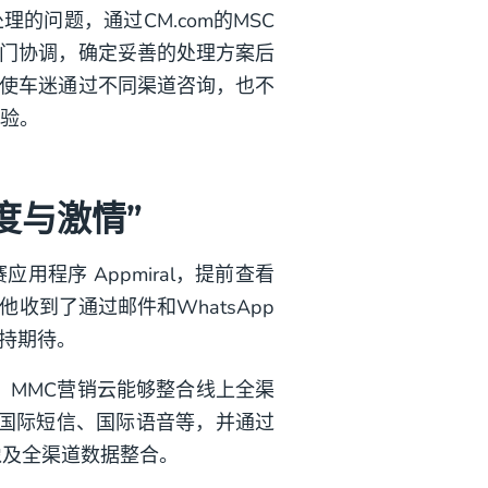
的问题，通过CM.com的MSC
门协调，确定妥善的处理方案后
使车迷通过不同渠道咨询，也不
体验。
度与激情”
程序 Appmiral，提前查看
收到了通过邮件和WhatsApp
持期待。
云。MMC营销云能够整合线上全渠
、邮件、国际短信、国际语音等，并通过
画像及全渠道数据整合。