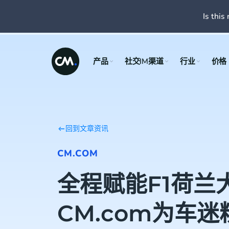
Is this 
产品
社交IM渠道
行业
价格
回到文章资讯
CM.COM
全程赋能F1荷兰
CM.com为车