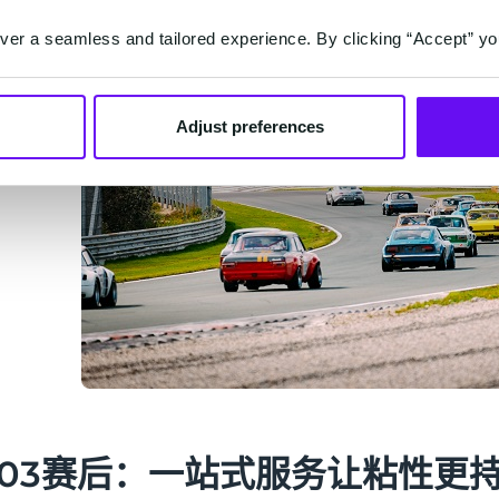
er a seamless and tailored experience. By clicking “Accept” yo
Adjust preferences
03赛后：一站式服务让粘性更