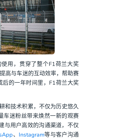
的使用，贯穿了整个F1荷兰大奖
提高与车迷的互动效率，帮助赛
后的一年时间里，F1荷兰大奖
业深耕和技术积累，不仅为历史悠久
量车迷粉丝带来焕然一新的观赛
构建与用户高效的沟通渠道，不仅
sApp
、
Instagram
等与客户沟通