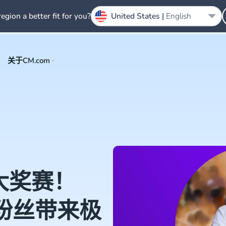
region a better fit for you?
United States |
English
关于CM.com
大奖赛！
迷粉丝带来极