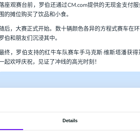
落座观赛台前，罗伯还通过CM.com提供的无现金支付
围的摊位购买了饮品和小食。
随后，大赛正式开始。数十辆颜色各异的方程式赛车在环
罗伯和朋友们沉浸其中。
最终，罗伯支持的红牛车队赛车手马克斯·维斯塔潘获得
一起欢呼庆祝，见证了冲线的高光时刻！
荷兰大奖赛营销传播负责人Teun Verheij表示：“
和数据洞察，我们不仅优化了赛前的票务流程，
迷创造了极致的赛事体验。”
Details