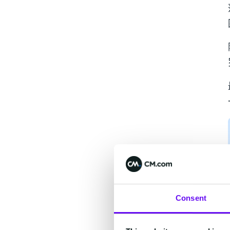
Consent