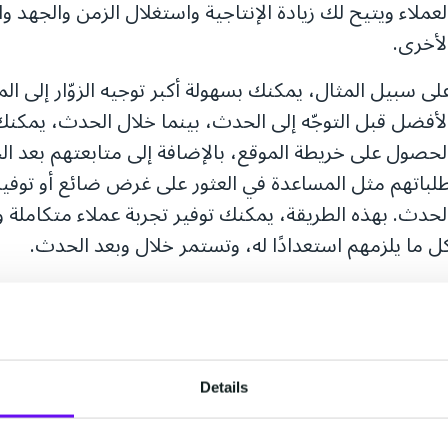
لعملاء ويتيح لك زيادة الإنتاجية واستغلال الزمن والجهد
لأخرى.
لى سبيل المثال، يمكنك بسهولة أكبر توجيه الزوّار إلى ا
لأفضل قبل التوجّه إلى الحدث، بينما خلال الحدث، يمكنك
لحصول على خريطة الموقع، بالإضافة إلى متابعتهم بعد ا
لباتهم مثل المساعدة في العثور على غرض ضائع أو توف
لحدث. بهذه الطريقة، يمكنك توفير تجربة عملاء متكاملة 
ل ما يلزمهم استعدادًا له، وتستمر خلال وبعد الحدث.
مع تعدد وسائل الترفيه ومجالاته، تكثر خيارات العملاء وتت
لتجربة الفريدة التي يأمل العملاء بالحصول عليها وتشعرهم 
لصحيح. لذا سبيلك للتميز في قطاع قائم على المنافسة هو ا
طلّعاتهم.
Details
ل التكاليف إلى أرباح