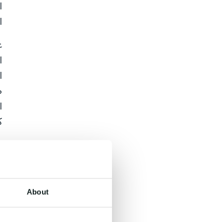
ا
ا
ع
ا
ا
ط
ا
ك
و
ا
ا
ت
About
2. تحوي