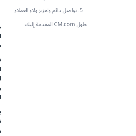
1. الإجابة ع
5. تواصل دائم وتعزيز ولاء العملاء
حلول CM.com المقدمة إليك
م
ا
س
ت
ا
ا
و
ل
ب
ت
و