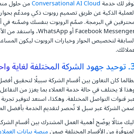
وفّر لك خدمة
Conversational AI Cloud
لعملية الذكية عن طريق تصميم روبوت ذكي ومدعّم بحوار
حترفين في البرمجة. صمّم الروبوت بنفسك وضمّنه في أي
Facebook Messenger أو atsApp
لسابقة لتخصيص الحوار وخيارات الروبوت ليكون المساعد
ملائك.
د الشركة المختلفة لغاية واحدة هامّة
طالما كان التعاون بين أقسام الشركة سبيلًا لتحقيق أفضل 
هذا لا يختلف في حالة خدمة العملاء بما يعزز من التفاع
بر قنوات التواصل المختلفة. وهكذا، استعد لتوفير تجربة ف
من الشركة عبر سبل لا تُحصر لتقديم الخدمة بأفضل المع
ليك مثالًا يوضّح أهمية العمل المشترك بين أقسام الشر
لمتوفّرة من الأقسام المختلفة ضمن
منصة بيانات العملاء