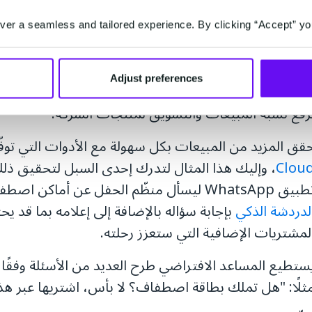
تصف قسم خدمة العملاء بكونه مركزًا للإجابة على طلبات وأ
er a seamless and tailored experience. By clicking “Accept” yo
ي سبيل إرضاء العملاء وضمان ولائهم فهو يستهلك الكثير 
ستواه وفعاليته. فهل هناك سبيل لتحقيق الأرباح من قس
Adjust preferences
عله قادرًا على الاستقلال من ناحية الموارد؟ بالطبع! حوّل 
رفع نسبة المبيعات والتسويق لمنتجات الشركة.
قق المزيد من المبيعات بكل سهولة مع الأدوات التي توف
Clou
، وإليك هذا المثال لتدرك إحدى السبل لتحقيق ذلك، 
 WhatsApp ليسأل منظّم الحفل عن أماكن اصطفاف السيارات، سيقوم
لدردشة الذكي
بإجابة سؤاله بالإضافة إلى إعلامه بما قد ي
لمشتريات الإضافية التي ستعزز رحلته.
ستطيع المساعد الافتراضي طرح العديد من الأسئلة وفقً
ثلًا: "هل تملك بطاقة اصطفاف؟ لا بأس، اشتريها عبر هذا 