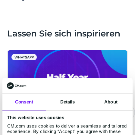
Lassen Sie sich inspirieren
WHATSAPP
Consent
Details
About
This website uses cookies
CM.com verzeichnet 30 %
CM.com uses cookies to deliver a seamless and tailored
Wachstum gegenüber dem
experience. By clicking “Accept” you agree with these