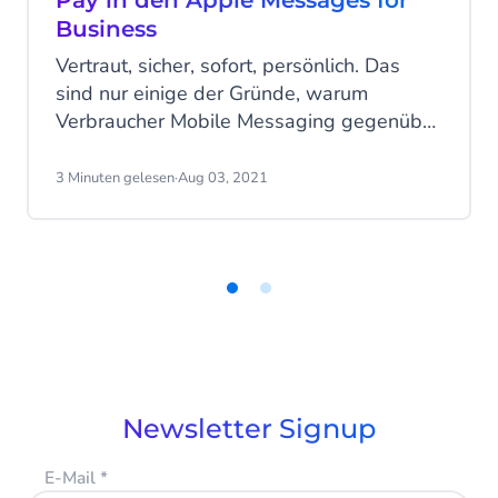
Pay in den Apple Messages for
Business
Vertraut, sicher, sofort, persönlich. Das
sind nur einige der Gründe, warum
Verbraucher Mobile Messaging gegenüber
Anrufen und E-Mails bevorzugen, um mit
Marken zu kommunizieren. Mit einem
3 Minuten gelesen
·
Aug 03, 2021
zusätzlichen Vorteil für Sie: Unternehmen
können mobile Messaging-Kanäle in einen
Verkaufskanal umwandeln. Steigern Sie
mit Apple Pay Ihren Umsatz und die
Kundenzufriedenheit.
Item
1
of
2
Newsletter Signup
E-Mail
*