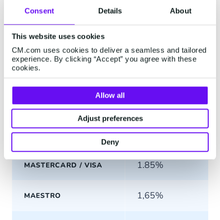
Monat
Consent
Details
About
This website uses cookies
TRANSAKTIONSKOST
CM.com uses cookies to deliver a seamless and tailored
experience. By clicking “Accept” you agree with these
cookies.
€ 0,20
SEPA
Allow all
€ 0,14
KLARNA (SOFORT)
Adjust preferences
gemäß Kundenvertr
PAYPAL
Deny
1.85%
MASTERCARD / VISA
1,65%
MAESTRO