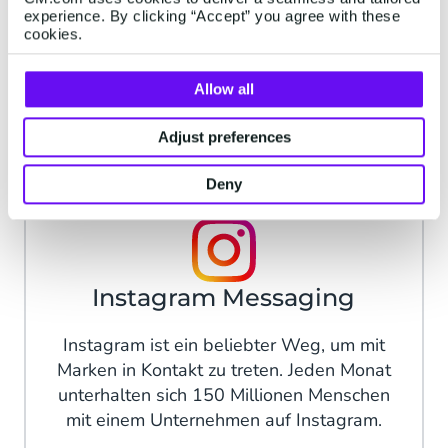
experience. By clicking “Accept” you agree with these
Durch die Verwendung einer der am
cookies.
besten abgerundeten Apps können Sie
Ihre Reichweite erweitern und gleichzeitig
Allow all
das Engagement steigern.
Adjust preferences
mehr erfahren
Deny
Instagram Messaging
Instagram ist ein beliebter Weg, um mit
Marken in Kontakt zu treten. Jeden Monat
unterhalten sich 150 Millionen Menschen
mit einem Unternehmen auf Instagram.