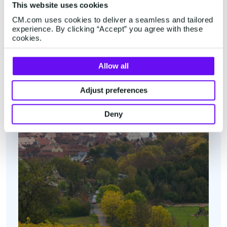
+31 (0)76 5727000
This website uses cookies
Mostrar en Google Maps
CM.com uses cookies to deliver a seamless and tailored
experience. By clicking “Accept” you agree with these
cookies.
Alemania
Allow all
Adjust preferences
Deny