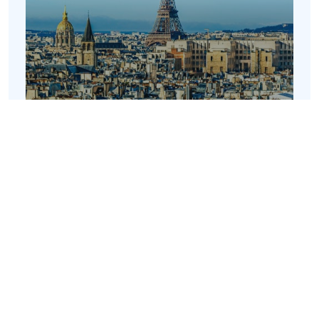
Paris
16 Rue de la Grange Batelière
2e etage
75009 Paris
+33 1 86 26 28 58
Mostrar en Google Maps
Italia