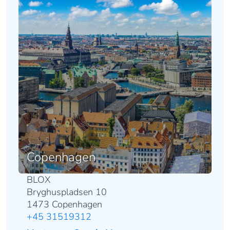
Copenhagen
BLOX
Bryghuspladsen 10
1473 Copenhagen
+45 31519312