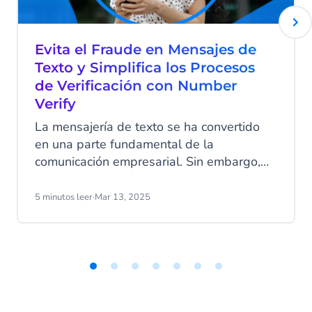
Evita el Fraude en Mensajes de
Texto y Simplifica los Procesos
de Verificación con Number
Verify
La mensajería de texto se ha convertido
en una parte fundamental de la
comunicación empresarial. Sin embargo,
en los últimos años, los ciberdelincuentes
han aprendido a aprovechar los SMS para
5 minutos leer
·
Mar 13, 2025
estafar tanto a empresas como a clientes,
robando datos y dinero. Pero no te
preocupes, existe un nuevo método de
verificación rápido, seguro y eficiente para
proteger tus cuentas online: Number
Item
1
Verify.