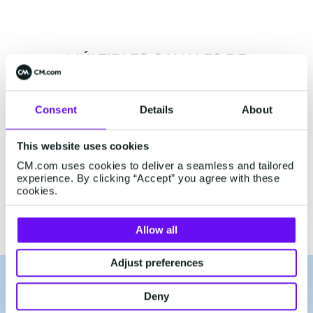
MÚLTIPLES CANALES DE
VERIFICACIÓN
Consent
Details
About
This website uses cookies
CM.com uses cookies to deliver a seamless and tailored
experience. By clicking “Accept” you agree with these
cookies.
Allow all
Adjust preferences
Verificación fluida para
Deny