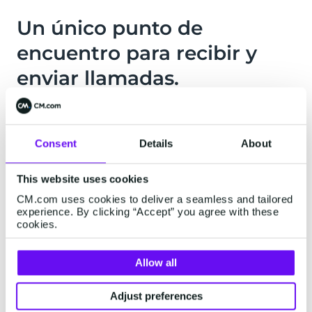
Un único punto de
encuentro para recibir y
enviar llamadas.
No hay llamadas sin números de teléfono. A
través de nuestra amplia red de partners,
tendrás acceso a números virtuales DDI en más
Consent
Details
About
de 80 países.
This website uses cookies
Solicita y recibe fácilmente los números
CM.com uses cookies to deliver a seamless and tailored
experience. By clicking “Accept” you agree with these
cookies.
Se incluyen números geográficos, nacionales
y gratuitos
Allow all
Transfiere tus números existentes a CM.com
Adjust preferences