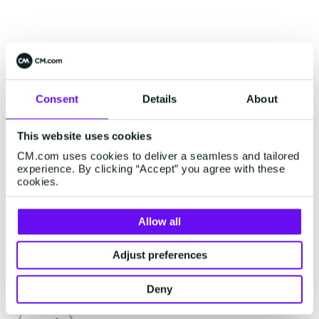
Empieza ahora
Consent
Details
About
This website uses cookies
CM.com uses cookies to deliver a seamless and tailored
Contacta con nosotros
experience. By clicking “Accept” you agree with these
cookies.
Allow all
Crea una cuenta API de voz
Adjust preferences
Deny