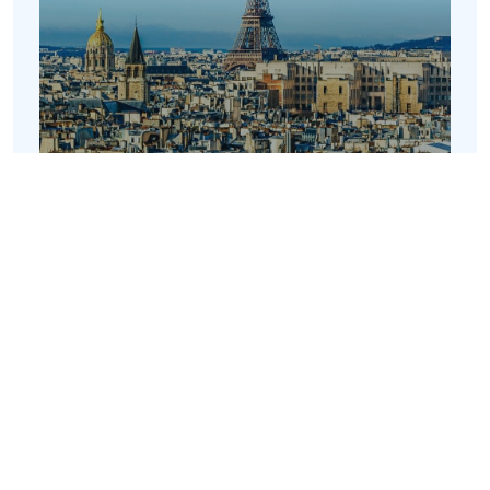
Paris
16 Rue de la Grange Batelière
2e etage
75009 Paris
+33 1 86 26 28 58
Mostrar en Google Maps
Italia