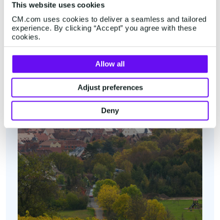
+31 (0)76 5727000
This website uses cookies
Mostrar en Google Maps
CM.com uses cookies to deliver a seamless and tailored
experience. By clicking “Accept” you agree with these
cookies.
Alemania
Allow all
Adjust preferences
Deny