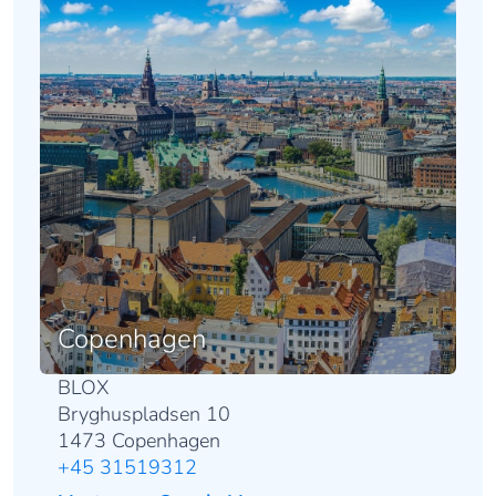
Copenhagen
BLOX
Bryghuspladsen 10
1473 Copenhagen
+45 31519312