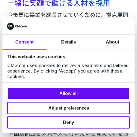
一緒に笑顔で働ける人材を採用
今後更に事業を成長させていくために、拠点展開
を積極的に行っていますので、全国の各地で活躍
できる社員を採用し、事業を拡大していく計画で
す。
Consent
Details
About
その上で応募者とSMSでコンタクトを取ることは
欠かせないので、今後も活用していきたいと思い
This website uses cookies
ます。
CM.com uses cookies to deliver a seamless and tailored
experience. By clicking “Accept” you agree with these
cookies.
Allow all
初期費用・月額費用0円から始
められる！
Adjust preferences
Deny
人事・採用担当者でSMS配信を活用し、初回連絡
や面接調整をスムーズに行いたいと考えている方