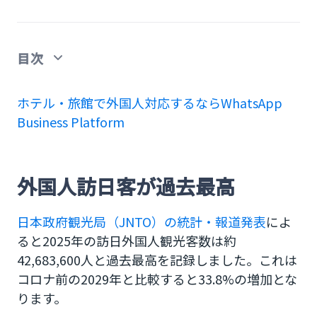
目次
外国人訪日客が過去最高
ホテル・旅館で外国人対応するならWhatsApp
Business Platform
外国人宿泊客を受け入れる課題である外国語対応
外国語対応が必要になるケース
外国人訪日客が過去最高
外国人がやりとりに利用しているツールは
WhatsApp
日本政府観光局（JNTO）の統計・報道発表
によ
WhatsAppをホテル・旅館で使うならWhatsApp
ると2025年の訪日外国人観光客数は約
Business Platform
42,683,600人と過去最高を記録しました。これは
コロナ前の2029年と比較すると33.8%の増加とな
外国語対応を簡単に行うならCM.comのサービスで
ります。
ホテル・旅館のWhatsApp Business公式アカウント