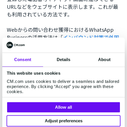
URLなどをウェブサイトに表示します。これが最
も利用されている方法です。
Webからの問い合わせ獲得におけるWhatsApp
Businessの活用方法は「
インバウンド対策で外国
人からのWeb問い合わせを増やす方法
」をご覧く
ださい。
Consent
Details
About
そのほかにもホテルのフロントや部屋に
This website uses cookies
WhatsApp Businessの公式アカウントのQRコー
CM.com uses cookies to deliver a seamless and tailored
ドや電話番号をホテルの案内と一緒に置いたり、
experience. By clicking “Accept” you agree with these
チェックイン時に外国人宿泊客に渡したりしま
cookies.
す。
Allow all
実際に海外のホテルがどのように周知しているの
か見ていきましょう。
Adjust preferences