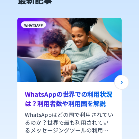
最新記事
WHATSAPP
W
WhatsAppの世界での利用状況
は？利用者数や利用国を解説
WhatsAppはどの国で利用されてい
るのか？世界で最も利用されてい
るメッセージングツールの利用状
況を紹介します。ヨーロッパ、アジ