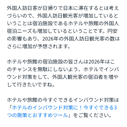
を外国人宿泊客に知らせる方法
外国人訪日客が日帰りで日本に滞在するとは考え
づらいので、外国人訪日観光客が増加していると
海外のホテルのWhatsApp Business公式アカウン
いうことは宿泊施設であるホテルや旅館の外国人
トの周知、運用例
宿泊ニーズも増加しているということです。円安
日本でWhatsApp Business Platformを活用してい
の影響もあり、2026年の外国人訪日観光客の数は
る事例
さらに増加が予想されます。
リピート施策にもWhatsApp Business Platformは
ホテルや旅館の宿泊施設の皆さんは2026年はこ
おすすめ
のチャンスを無駄にしないよう、ホテルでインバ
WhatsAppBusinessの活用は差別化につながる
ウンド対策をして、外国人観光客の宿泊者を増や
して行きたいですね。
外国語での迅速なチャットの返信で差別化を！
ホテルや旅館の今すぐできるインバウンド対策は
「
ホテルのインバウンド対策に！今すぐできる3
つの施策とおすすめツール
」をご覧ください。