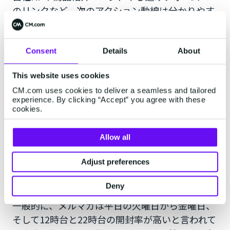
のリンクなど、次のアクション動線は分かりやす
く設置しておきましょう。もちろん、アクション
へのつなぎが突飛なものとならないよう、スムー
ズなストーリー設計が大切です。
Consent
Details
About
This website uses cookies
配信：最適な配信頻度とスケジュー
CM.com uses cookies to deliver a seamless and tailored
experience. By clicking “Accept” you agree with these
ルを見極める
cookies.
メルマガの配信時間を工夫することで開封率アッ
Allow all
プにつながります。読者は日々多くのメールを受
Adjust preferences
信しています。配信時間によっては、その他多く
のメールに埋もれてしまうでしょう。
Deny
一般的に、メルマガは平日の火曜日から金曜日、
そして12時台と22時台の開封率が高いと言われて