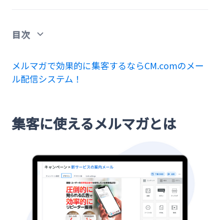
目次
集客に使えるメルマガとは
メルマガで効果的に集客するならCM.comのメー
ル配信システム！
集客に繋がるメルマガ運用のポイント
件名に開封したくなるタイトルを設定する
集客に使えるメルマガとは
プレビューテキストを設定する
ストーリーがある読者視点の内容に
配信：最適な配信頻度とスケジュールを見極める
検証：継続的に配信し、効果測定する
メルマガ集客の効果に悩んだら