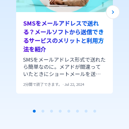
SMSをメールアドレスで送れ
る？メールソフトから送信でき
るサービスのメリットと利用方
法を紹介
SMSをメールアドレス形式で送れた
ら簡単なのに。メアドが間違って
いたときにショートメールを送り
たい。 そんなときにGoogleの
2分間で読了できます。
·
Jul 22, 2024
Gmail、WindowsのOutlook、
Thunderbird、Yahooメールなどか
らSMSを送ることができたら企業で
は便利ですよね。 今回はふだん利
し
用している差出人メールアドレス
Item
からSMSを送信できる法人向けのサ