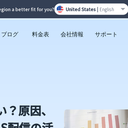
region a better fit for you?
United States |
English
ブログ
料金表
会社情報
サポート
い？原因、
S配信の活