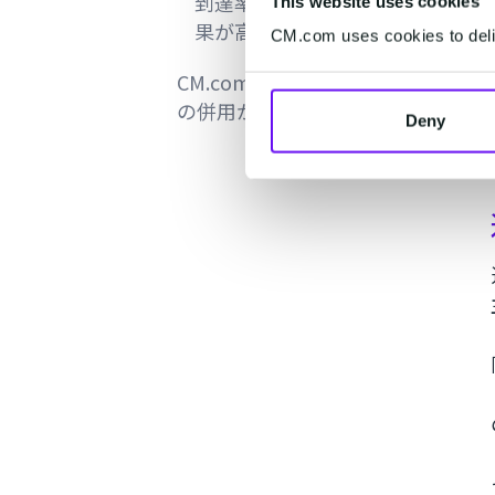
到達率や反応率が高く、配信効
This website uses cookies
果が高いのがSMSの強み
CM.com uses cookies to deliv
CM.comならメルマガとSMS配信
の併用が可能
Deny