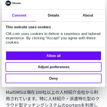
望者の携帯番号を「携帯番号@mail-sms.com」
にすれば、どんなシステムからもメールとして
SMSを送ることができるのです。
Consent
Details
About
ただ携帯番号をメールアドレス形式すればSMSを
This website uses cookies
送れるわけではなく、SMSの送信元となるメール
CM.com uses cookies to deliver a seamless and tailored
アドレス（例えば、no-reply@xxxx.com）を弊
experience. By clicking “Accept” you agree with these
cookies.
社に登録する必要があります。一旦登録さえして
しまえば、メールを送る時と同じようにSMSをマ
Allow all
ッチングシステムから送れるようになります。
Adjust preferences
人材紹介業界の利用事例
Deny
MailSMSは現在100社以上の人材紹介会社から利
用されています。特に人材紹介・派遣特化型のク
ラウド型マッチングシステムのportersを利用し