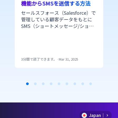
機能からSMSを送信する方法
セールスフォース（Salesforce）で
管理している顧客データをもとに
SMS（ショートメッセージ/ショー
トメール）を配信できたら便利で
すよね。 しかし、セールスフォー
スのプラットフォームからSMSを配
信するにはAPI連携かappexchange
の利用で開発の手間がかかります。
3分間で読了できます。
·
Mar 31, 2025
CM.comのメール配信機能からSMS
を送信できるMail SMSを利用する
ことで、特段な開発を必要とせずに
メールと同じ手順でSMSが送信でき
Item
ます。 今回は、セールスフォース
を活用してSMSを簡単に送る方法を
1
ご紹介します。
of
Japan