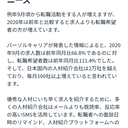
運用における課題
例年9月頃から転職活動をする人が増えますが、
メール形式でSMSを送れるMailSMSで課題を解
2020年は前年と比較すると求人よりも転職希望
決
者の方が増えています。
人材紹介業界の利用事例
パーソルキャリアが発表した情報によると、2020
Mail SMSで人材紹介をSMSで効率的にアプローチ
年9月の求人数は前年同月比66.8%であるのに対
し、転職希望者数は前年同月比111.4%でした。
そして、日本国内の人材紹介会社は2万社を越え
ており、毎月100社以上増えていると言われてい
ます。
優秀な人材にいち早く求人を紹介するために、多
くの人材紹介会社はメールよりも既読率、反応率
の高いSMSを活用しています。転職者への面談日
時のリマインド、人材紹介プラットフォームへの